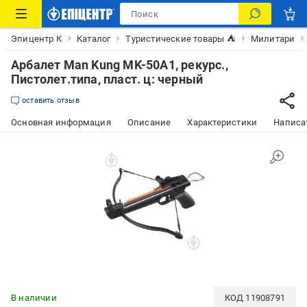
Эпицентр К
Каталог
Туристические товары ⛺
Милитари
Арбалет Man Kung MK-50A1, рекурс.,
Пистолет.типа, пласт. ц: черный
оставить отзыв
Основная информация
Описание
Характеристики
Написат
В наличии
КОД
11908791