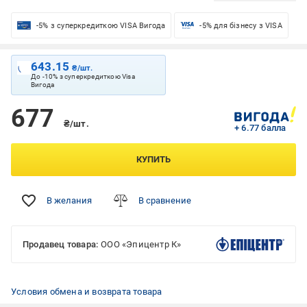
-5% з суперкредиткою VISA Вигода
-5% для бізнесу з VISA
643.15
₴/шт.
До -10% з суперкредиткою Visa
Вигода
677
₴/шт.
+ 6.77 балла
КУПИТЬ
В желания
В сравнение
Продавец товара:
ООО «Эпицентр К»
Условия обмена и возврата товара