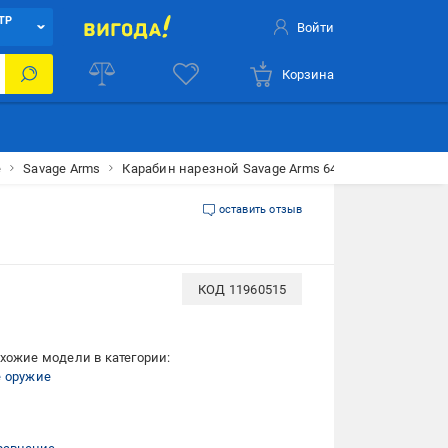
ТР
Войти
Корзина
е
Savage Arms
Карабин нарезной Savage Arms 64 FV-SR 22 LR 16 1/
оставить отзыв
КОД
11960515
хожие модели в категории:
е оружие