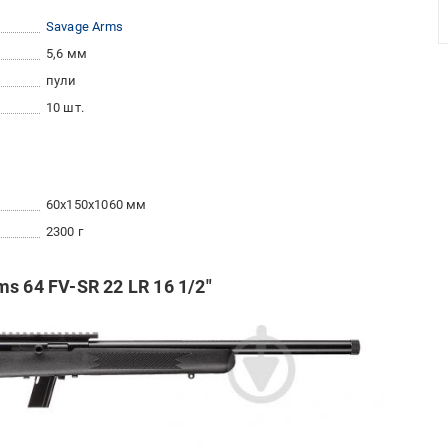
Savage Arms
5,6 мм
пули
10 шт.
60x150x1060 мм
2300 г
s 64 FV-SR 22 LR 16 1/2"