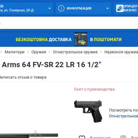
ЕВ
ЭПИЦЕН
ИНФОРМАЦИЯ
в, ул. Полярная, 20-Д
БИЗНЕС
Милитари
Оружие
Огнестрельное оружие
Нарезное оружи
Arms 64 FV-SR 22 LR 16 1/2"
аписать отзыв о товаре
Снят с производства
Посмотреть по
Огнестрельно