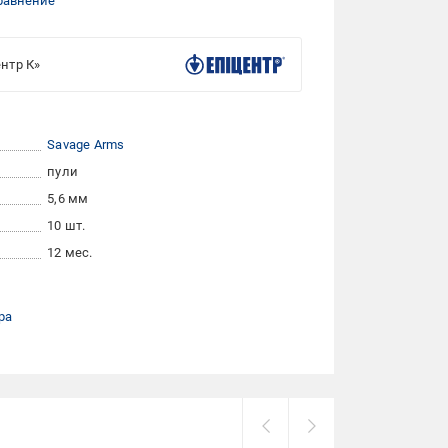
равнение
нтр К»
Savage Arms
пули
5,6 мм
10 шт.
12 мес.
ра