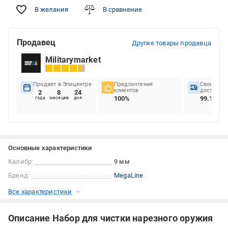
В желания
В сравнение
Продавец
Другие товары продавца
Militarymarket
Продает в Эпицентре
Предпочтения
Своеврем
клиентов
доставок
2
8
24
100%
99.18%
года
месяцев
дня
Основные характеристики
Калибр:
9 мм
Бренд:
MegaLine
Все характеристики
Описание Набор для чистки нарезного оружия