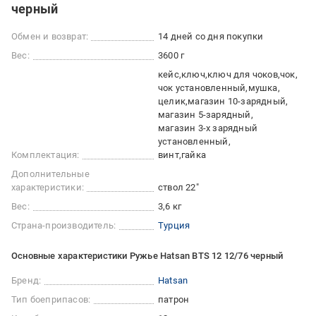
черный
Обмен и возврат:
14 дней со дня покупки
Вес:
3600 г
кейс
ключ
ключ для чоков
чок
чок установленный
мушка
целик
магазин 10-зарядный
магазин 5-зарядный
магазин 3-х зарядный
установленный
Комплектация:
винт
гайка
Дополнительные
характеристики:
ствол 22"
Вес:
3,6 кг
Страна-производитель:
Турция
Основные характеристики Ружье Hatsan BTS 12 12/76 черный
Бренд:
Hatsan
Тип боеприпасов:
патрон