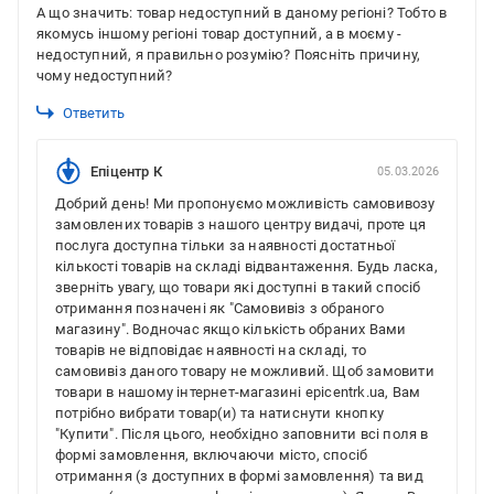
А що значить: товар недоступний в даному регіоні? Тобто в
якомусь іншому регіоні товар доступний, а в моєму -
недоступний, я правильно розумію? Поясніть причину,
чому недоступний?
Ответить
Епіцентр К
05.03.2026
Добрий день! Ми пропонуємо можливість самовивозу
замовлених товарів з нашого центру видачі, проте ця
послуга доступна тільки за наявності достатньої
кількості товарів на складі відвантаження. Будь ласка,
зверніть увагу, що товари які доступні в такий спосіб
отримання позначені як "Самовивіз з обраного
магазину". Водночас якщо кількість обраних Вами
товарів не відповідає наявності на складі, то
самовивіз даного товару не можливий. Щоб замовити
товари в нашому інтернет-магазині epicentrk.ua, Вам
потрібно вибрати товар(и) та натиснути кнопку
"Купити". Після цього, необхідно заповнити всі поля в
формі замовлення, включаючи місто, спосіб
отримання (з доступних в формі замовлення) та вид