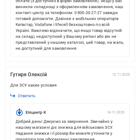
оплати (з доступних в формі замовлення). Якщо у Вас
виникли складнощі з оформленням замовлення, наш
контакт-центр за телефоном: 0 800-20-27-27 завжди
готовий допомогти. Дзвінки з мобільних операторів
Київстар, Vodafone і lifecell безкоштовно по всій
Україні. Важливо відзначити, що якщо товар відсутній
на складі, недоступний у Вашому регіоні або він не
представлений у нашому каталозі, цей товар, на жаль,
не доступний для замовлення.
Гутиря Олексій
12.11.2025
Для ЗСУ какие условия
Ответить
Епіцентр К
14.11.2025
Добрий день! Дякуємо за звернення. Звичайно у
нашому магазині діє знижка для військових ЗСУ.
Надання знижки і її розмір Ви можете уточнити у
оператора при оформленні замовлення.