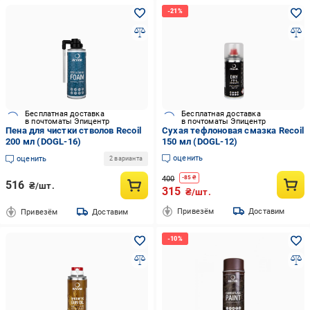
Бесплатная доставка
Бесплатная доставка
в почтоматы Эпицентр
в почтоматы Эпицентр
Пена для чистки стволов Recoil
Сухая тефлоновая смазка Recoil
200 мл (DOGL-16)
150 мл (DOGL-12)
оценить
оценить
2 варианта
400
-
85
₴
516
₴/шт.
315
₴/шт.
Привезём
Доставим
Привезём
Доставим