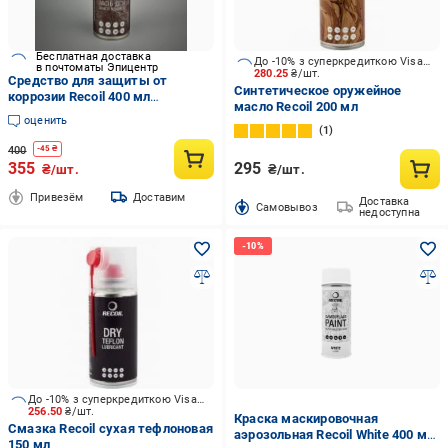
Бесплатная доставка
До -10% з суперкредиткою Visa Вигода
в почтоматы Эпицентр
280.25
₴/шт.
Средство для защиты от
Синтетическое оружейное
коррозии Recoil 400 мл
масло Recoil 200 мл
(HAM006)
оценить
1
400
-
45
₴
355
295
₴/шт.
₴/шт.
Привезём
Доставим
Доставка
Cамовывоз
недоступна
До -10% з суперкредиткою Visa Вигода
256.50
₴/шт.
Краска маскировочная
Смазка Recoil сухая тефлоновая
аэрозольная Recoil White 400 мл
150 мл