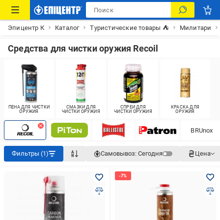
Эпицентр К
Каталог
Туристические товары ⛺
Милитари
Средства для чистки оружия Recoil
ПЕНА ДЛЯ ЧИСТКИ
СМАЗКИ ДЛЯ
СПРЕИ ДЛЯ
КРАСКА ДЛЯ
ОРУЖИЯ
ЧИСТКИ ОРУЖИЯ
ЧИСТКИ ОРУЖИЯ
ОРУЖИЯ
BRUnox
Фильтры (1)
Самовывоз:
Сегодня
Цена