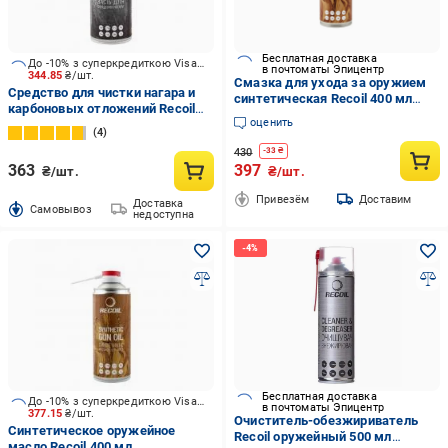
Бесплатная доставка
До -10% з суперкредиткою Visa Вигода
в почтоматы Эпицентр
344.85
₴/шт.
Смазка для ухода за оружием
Средство для чистки нагара и
синтетическая Recoil 400 мл
карбоновых отложений Recoil
(26717780)
оценить
400 мл
4
430
-
33
₴
363
397
₴/шт.
₴/шт.
Привезём
Доставим
Доставка
Cамовывоз
недоступна
Бесплатная доставка
До -10% з суперкредиткою Visa Вигода
в почтоматы Эпицентр
377.15
₴/шт.
Очиститель-обезжириватель
Синтетическое оружейное
Recoil оружейный 500 мл
масло Recoil 400 мл