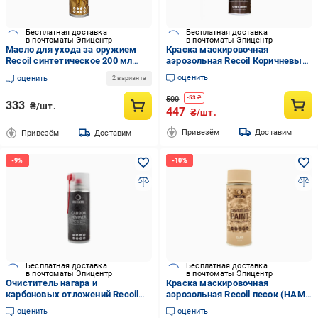
Бесплатная доставка
Бесплатная доставка
в почтоматы Эпицентр
в почтоматы Эпицентр
Масло для ухода за оружием
Краска маскировочная
Recoil синтетическое 200 мл
аэрозольная Recoil Коричневый
(DOGL-14)
койот (HAM 108)
оценить
оценить
2 варианта
500
-
53
₴
333
₴/шт.
447
₴/шт.
Привезём
Доставим
Привезём
Доставим
Бесплатная доставка
Бесплатная доставка
в почтоматы Эпицентр
в почтоматы Эпицентр
Очиститель нагара и
Краска маскировочная
карбоновых отложений Recoil
аэрозольная Recoil песок (HAM
400 мл (26717776)
106)
оценить
оценить