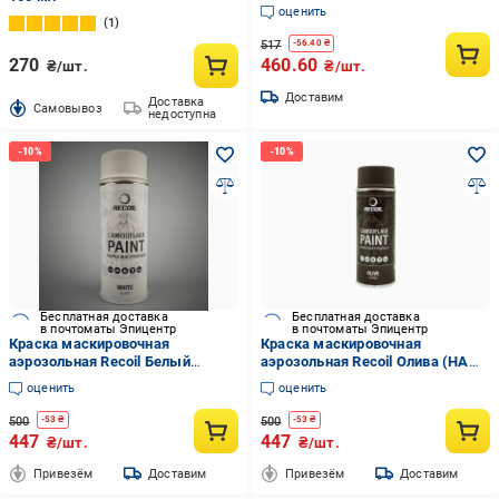
Белый матовый (21542805)
оценить
1
517
-
56.40
₴
270
460.60
₴/шт.
₴/шт.
Доставим
Доставка
Cамовывоз
недоступна
Бесплатная доставка
Бесплатная доставка
в почтоматы Эпицентр
в почтоматы Эпицентр
Краска маскировочная
Краска маскировочная
аэрозольная Recoil Белый
аэрозольная Recoil Олива (HAM
(HAM101)
105)
оценить
оценить
500
500
-
53
₴
-
53
₴
447
447
₴/шт.
₴/шт.
Привезём
Доставим
Привезём
Доставим