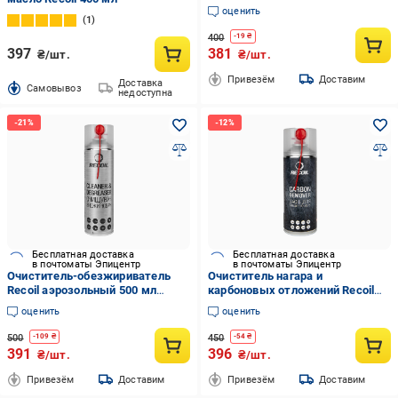
(HAM001)
оценить
1
400
-
19
₴
397
381
₴/шт.
₴/шт.
Привезём
Доставим
Доставка
Cамовывоз
недоступна
Бесплатная доставка
Бесплатная доставка
в почтоматы Эпицентр
в почтоматы Эпицентр
Очиститель-обезжириватель
Очиститель нагара и
Recoil аэрозольный 500 мл
карбоновых отложений Recoil
(DOGL-11)
400 мл (DOGL-10)
оценить
оценить
500
450
-
109
₴
-
54
₴
391
396
₴/шт.
₴/шт.
Привезём
Доставим
Привезём
Доставим