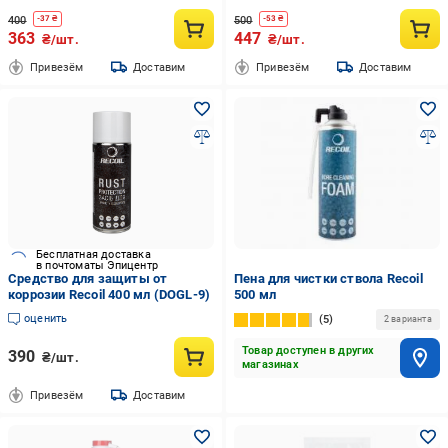
400
500
-
37
₴
-
53
₴
363
447
₴/шт.
₴/шт.
Привезём
Доставим
Привезём
Доставим
Бесплатная доставка
в почтоматы Эпицентр
Средство для защиты от
Пена для чистки ствола Recoil
коррозии Recoil 400 мл (DOGL-9)
500 мл
оценить
5
2 варианта
Товар доступен в других
390
₴/шт.
магазинах
Привезём
Доставим