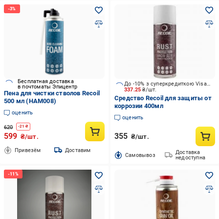
Бесплатная доставка
До -10% з суперкредиткою Visa Вигода
в почтоматы Эпицентр
337.25
₴/шт.
Пена для чистки стволов Recoil
Средство Recoil для защиты от
500 мл (HAM008)
коррозии 400мл
оценить
оценить
620
-
21
₴
599
355
₴/шт.
₴/шт.
Привезём
Доставим
Доставка
Cамовывоз
недоступна