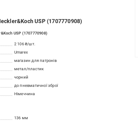
eckler&Koch USP (1707770908)
r&Koch USP (1707770908)
2 106 ₴/шт.
Umarex
магазин для патронів
метал/пластик
чорний
до пневматичної зброї
Німеччина
136 мм