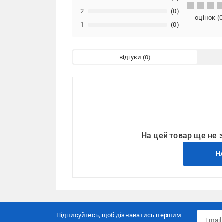
2
(0)
оцінок
(
1
(0)
відгуки
На цей товар ще не 
Н
Підписуйтесь, щоб дізнаватись першим