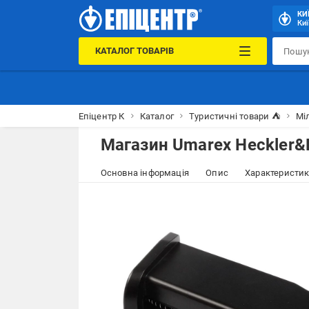
КИ
Киї
КАТАЛОГ ТОВАРІВ
Епіцентр К
Каталог
Туристичні товари ⛺
Міл
Магазин Umarex Heckler&
Основна інформація
Опис
Характеристи