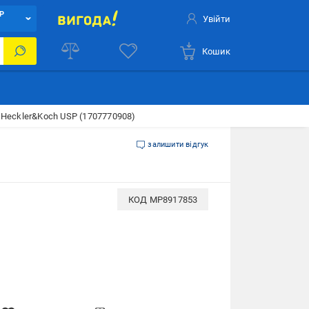
Р
Увійти
Кошик
Heckler&Koch USP (1707770908)
залишити відгук
КОД
MP8917853