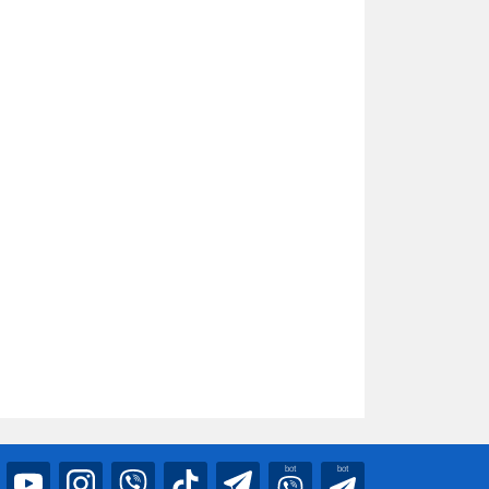
bot
bot