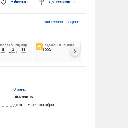
У бажання
До порівняння
Інші товари продавця
Продає в Епіцентрі
Вподобання клієнтів
Вчасність доставок
5
3
11
100%
95.55%
років
місяці
днів
Umarex
Німеччина
до пневматичної зброї