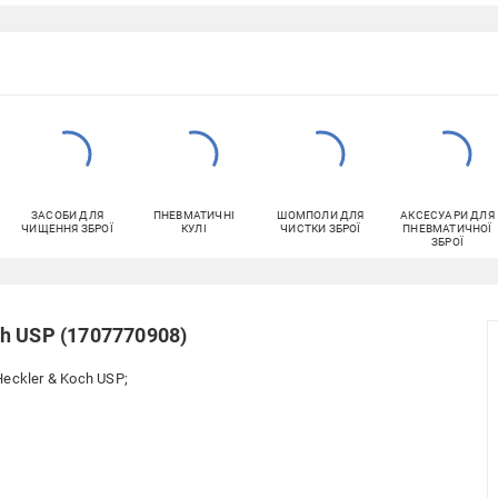
ЗАСОБИ ДЛЯ
ПНЕВМАТИЧНІ
ШОМПОЛИ ДЛЯ
АКСЕСУАРИ ДЛЯ
ЧИЩЕННЯ ЗБРОЇ
КУЛІ
ЧИСТКИ ЗБРОЇ
ПНЕВМАТИЧНОЇ
ЗБРОЇ
h USP (1707770908)
eckler & Koch USP;