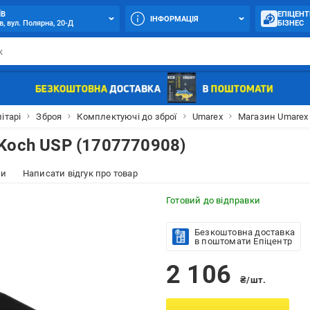
ЇВ
ЕПІЦЕНТ
ІНФОРМАЦІЯ
в, вул. Полярна, 20-Д
БІЗНЕС
ітарі
Зброя
Комплектуючі до зброї
Umarex
Магазин Umarex 
Koch USP (1707770908)
ки
Написати відгук про товар
Готовий до відправки
Безкоштовна доставка
в поштомати Епіцентр
2 106
₴/шт.