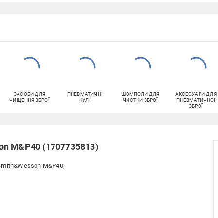
ЗАСОБИ ДЛЯ
ПНЕВМАТИЧНІ
ШОМПОЛИ ДЛЯ
АКСЕСУАРИ ДЛЯ
ЧИЩЕННЯ ЗБРОЇ
КУЛІ
ЧИСТКИ ЗБРОЇ
ПНЕВМАТИЧНОЇ
ЗБРОЇ
on M&P40 (1707735813)
Smith&Wesson M&P40;