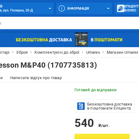
ЇВ
ЕПІЦЕНТ
ІНФОРМАЦІЯ
в, вул. Полярна, 20-Д
БІЗНЕС
ітарі
Зброя
Комплектуючі до зброї
Umarex
Магазин Umarex
esson M&P40 (1707735813)
ки
Написати відгук про товар
Готовий до відправки
Безкоштовна доставка
в поштомати Епіцентр
540
₴/шт.