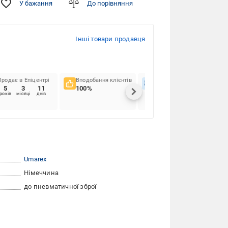
У бажання
До порівняння
Інші товари продавця
Продає в Епіцентрі
Вподобання клієнтів
Вчасність доставок
5
3
11
100%
95.55%
років
місяці
днів
Umarex
Німеччина
до пневматичної зброї