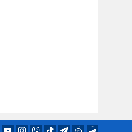
bot
bot