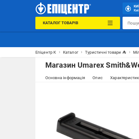
КИ
Киї
КАТАЛОГ ТОВАРІВ
Епіцентр К
Каталог
Туристичні товари ⛺
Міл
Магазин Umarex Smith&W
Основна інформація
Опис
Характеристи