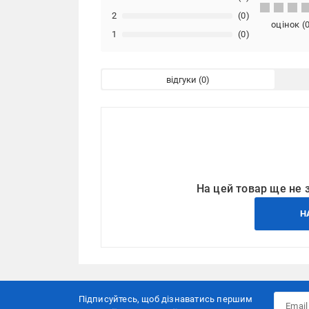
2
(0)
оцінок
(
1
(0)
відгуки
На цей товар ще не 
Н
Підписуйтесь, щоб дізнаватись першим