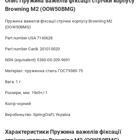
Опис Пружина важелів фіксації стрічки корпусу
Browning M2 (OOW50BMG)
Пружина важелів фіксації стрічки корпусу Browning M2
(OOW50BMG)
Part number USA 7160628
Part number Canik 201010020
NSN (equivalent) 5360-00-209-9691
Матеріал: пружинна сталь ГОСТ9389-75
Вага: 1 г
Розміри, мм: 19х5+/-1
Колір чорний
Виробництво: SpringCraft, Україна
Характеристики Пружина важелів фіксації