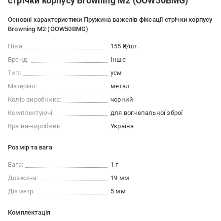
стрічки корпусу Browning M2 (OOW50BMG)
Основні характеристики Пружина важелів фіксації стрічки корпусу
Browning M2 (OOW50BMG)
Ціна:
155 ₴/шт.
Бренд:
Інше
Тип:
усм
Матеріал:
метал
Колір виробника:
чорний
Комплектуючі:
для вогнепальної зброї
Країна-виробник:
Україна
Розмір та вага
Вага:
1 г
Довжина:
19 мм
Діаметр:
5 мм
Комплектація