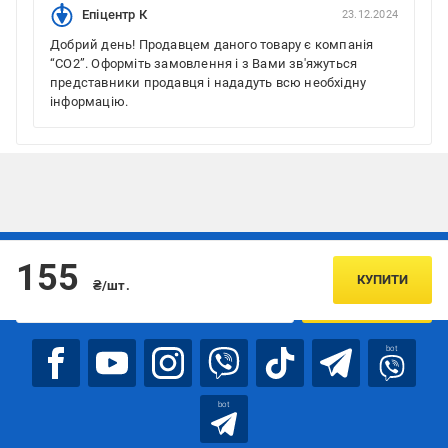
Епіцентр К
23.12.2024
Добрий день! Продавцем даного товару є компанія
“СО2”. Оформіть замовлення і з Вами зв'яжуться
представники продавця і нададуть всю необхідну
інформацію.
Підписуйтесь, щоб дізнаватись першим про акції та пропозиції
155
КУПИТИ
₴/шт.
ПІДПИСАТИСЯ
bot
bot