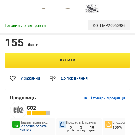
Готовий до відправки
КОД
MP20960986
155
₴/шт.
КУПИТИ
У бажання
До порівняння
Продавець
Інші товари продавця
СО2
Надійні транзакції
Продає в Епіцентрі
Вподобання к
Безпечна оплата
5
3
10
100%
картою
років
місяці
днів