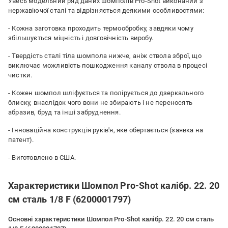
Увесь модельний ряд даних шомполів Pro-Shot виконаний з
нержавіючої сталі та відрізняється деякими особливостями:
- Кожна заготовка проходить термообробку, завдяки чому
збільшується міцність і довговічність виробу.
- Твердість сталі тіла шомпола нижче, аніж ствола зброї, що
виключає можливість пошкодження каналу ствола в процесі
чистки.
- Кожен шомпол шліфується та полірується до дзеркального
блиску, внаслідок чого вони не збирають і не переносять
абразив, бруд та інші забруднення.
- Інноваційна конструкція руків'я, яке обертається (заявка на
патент).
- Виготовлено в США.
Характеристики Шомпол Pro-Shot калібр. 22. 20
см сталь 1/8 F (6200001797)
Основні характеристики Шомпол Pro-Shot калібр. 22. 20 см сталь