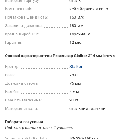
Матеріал корпусу:
сталь
Комплектація:
кейс
йоржик
масло
Початкова швидкість:
160 м/с
Загальна довжина:
180 мм
Країна-виробник:
Туреччина
Гарантія:
12 міс.
Основні характеристики Револьвер Stalker 3" 4 мм brown
Бренд:
Stalker
Вага:
780 г
Довжина ствола:
76 мм
Калібр:
4 мм
Ємність магазина:
9 шт.
Матеріал ствола:
стальний гладкий
Габарити пакування
Цей товар складається з 1 упаковки
Упаковка №1 (ВхШхГ):
50x220x150 мм