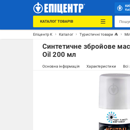
КИ
Киї
КАТАЛОГ ТОВАРІВ
Епіцентр К
Каталог
Туристичні товари ⛺
Міл
Синтетичне збройове масти
Oil 200 мл
Основна інформація
Характеристики
Всі