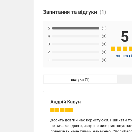
Запитання та відгуки
5
(1)
5
4
(0)
3
(0)
2
(0)
оцінка
(
1
(0)
відгуки
Андрій Кавун
Досить довгий час користуюся. Пшикати тре
не вичахає довго, якщо не аикористовуєтьс
поверхнях наче тільки нанесено. Сподобал