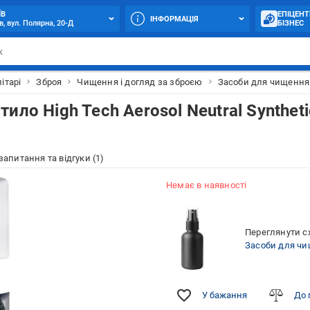
ЇВ
ЕПІЦЕНТ
ІНФОРМАЦІЯ
в, вул. Полярна, 20-Д
БІЗНЕС
ітарі
Зброя
Чищення і догляд за зброєю
Засоби для чищення 
ло High Tech Aerosol Neutral Syntheti
 запитання та відгуки (1)
Немає в наявності
Переглянути сх
Засоби для чи
У бажання
До 