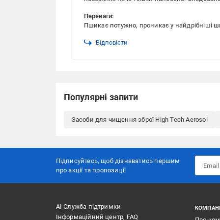
Переваги:
Пшикає потужно, проникає у найдрібніші 
Відповісти
Популярні запити
Засоби для чищення зброї High Tech Aerosol
Підписуйтесь, щоб дізнаватись першим
про акції та пропозиції
АІ Служба підтримки
КОМПАН
Інформаційний центр, FAQ
Про ко