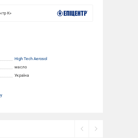
нтр К»
High Tech Aerosol
масло
Україна
ру