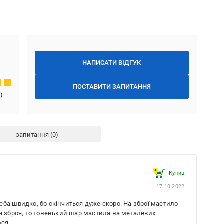
НАПИСАТИ ВІДГУК
ПОСТАВИТИ ЗАПИТАННЯ
1
)
запитання
Купив
17.10.2022
ба швидко, бо скінчиться дуже скоро. На зброї мастило
я зброя, то тоненький шар мастила на металевих
ося.