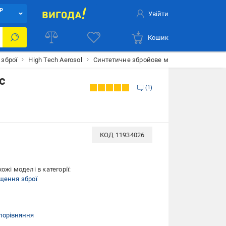
Р
Увійти
Кошик
зброї
High Tech Aerosol
Синтетичне збройове мастило High Tech Aer
c
1
КОД
11934026
ожі моделі в категорії:
щення зброї
порівняння