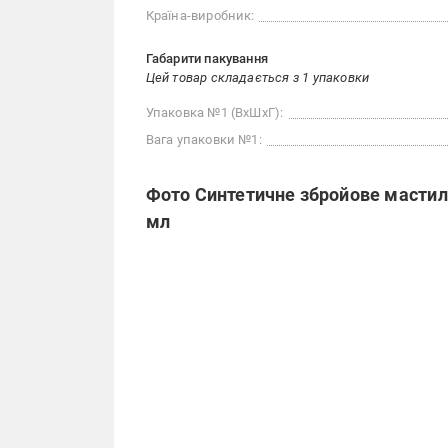
Країна-виробник:
Габарити пакування
Цей товар складається з 1 упаковки
Упаковка №1 (ВхШхГ):
Вага упаковки №1:
Фото Синтетичне збройове мастило 
мл