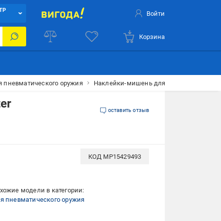
ТР
Войти
Корзина
я пневматического оружия
Наклейки-мишень для стрельбы самоклеящ
er
оставить отзыв
КОД
MP15429493
хожие модели в категории:
я пневматического оружия