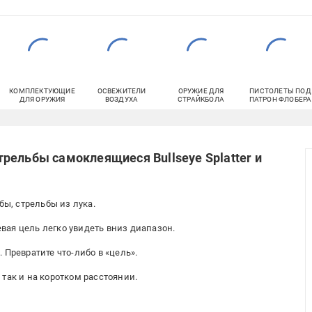
КОМПЛЕКТУЮЩИЕ
ОСВЕЖИТЕЛИ
ОРУЖИЕ ДЛЯ
ПИСТОЛЕТЫ ПОД
ДЛЯ ОРУЖИЯ
ВОЗДУХА
СТРАЙКБОЛА
ПАТРОН ФЛОБЕРА
рельбы самоклеящиеся Bullseye Splatter и
, стрельбы из лука.
ая цель легко увидеть вниз диапазон.
 Превратите что-либо в «цель».
так и на коротком расстоянии.