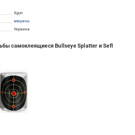
Xgun
мишень
Украина
ы самоклеящиеся Bullseye Splatter и Sefl