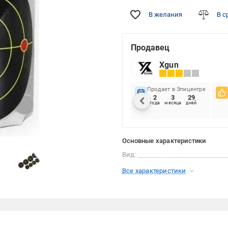
В желания
В с
Продавец
Xgun
Продает в Эпицентре
2
3
29
года
месяца
дней
Основные характеристики
Вид:
Все характеристики