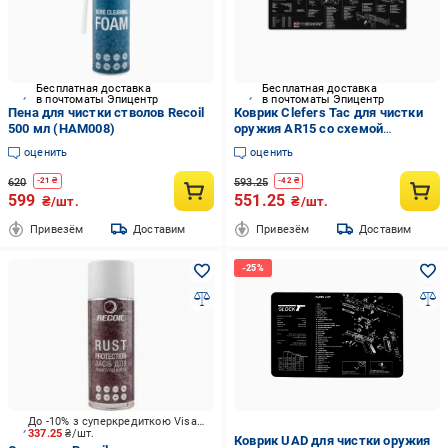
Бесплатная доставка
Бесплатная доставка
в почтоматы Эпицентр
в почтоматы Эпицентр
Пена для чистки стволов Recoil
Коврик Clefers Tac для чистки
500 мл (HAM008)
оружия AR15 со схемой
(5102280)
оценить
оценить
620
593.25
-
21
₴
-
42
₴
599
551.25
₴/шт.
₴/шт.
Привезём
Доставим
Привезём
Доставим
До -10% з суперкредиткою Visa Вигода
337.25
₴/шт.
Коврик UAD для чистки оружия