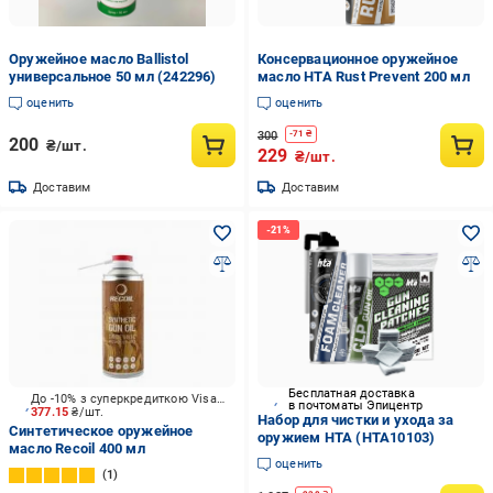
Оружейное масло Ballistol
Консервационное оружейное
универсальное 50 мл (242296)
масло HTA Rust Prevent 200 мл
оценить
оценить
300
-
71
₴
200
₴/шт.
229
₴/шт.
Доставим
Доставим
Бесплатная доставка
До -10% з суперкредиткою Visa Вигода
в почтоматы Эпицентр
377.15
₴/шт.
Набор для чистки и ухода за
Синтетическое оружейное
оружием HTA (HTA10103)
масло Recoil 400 мл
оценить
1