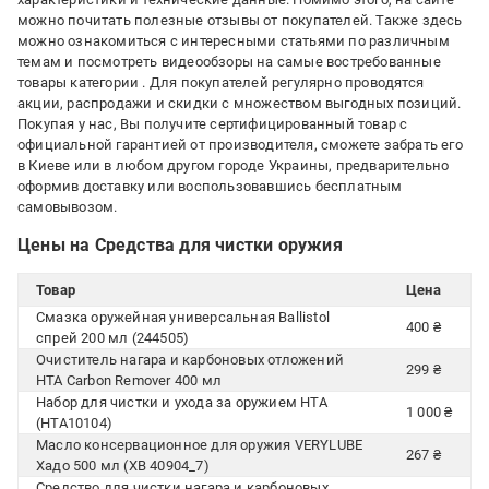
можно почитать полезные отзывы от покупателей. Также здесь
можно ознакомиться с интересными статьями по различным
темам и посмотреть видеообзоры на самые востребованные
товары категории
. Для покупателей регулярно проводятся
акции, распродажи и скидки с множеством выгодных позиций.
Покупая у нас, Вы получите сертифицированный товар с
официальной гарантией от производителя, сможете забрать его
в Киеве или в любом другом городе Украины, предварительно
оформив доставку или воспользовавшись бесплатным
самовывозом.
Цены на Средства для чистки оружия
Товар
Цена
Смазка оружейная универсальная Ballistol
400 ₴
спрей 200 мл (244505)
Очиститель нагара и карбоновых отложений
299 ₴
HTA Carbon Remover 400 мл
Набор для чистки и ухода за оружием HTA
1 000 ₴
(HTA10104)
Масло консервационное для оружия VERYLUBE
267 ₴
Хадо 500 мл (XB 40904_7)
Средство для чистки нагара и карбоновых