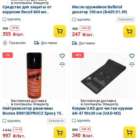
в почтоматы Эпицентр
Средство для защиты от
Масло оружейное Ballistol
коррозии Recoil 400 мл
дозатор 100 мл (ib429.01.49)
(HAM006)
оценить
оценить
2 варианта
400
-
45
₴
400
-
153
₴
355
247
₴/шт.
₴/шт.
Привезём
Доставим
Доставим
Бесплатная доставка
Бесплатная доставка
в почтоматы Эпицентр
в почтоматы Эпицентр
Нейтрализатор ржавчины
Коврик UAD для чистки оружия
Brunox BR015EPRUCZ Epoxy 150
АК-47 90х30 см (UAD-M3)
мл с эпоксидной смолой
оценить
оценить
4 варианта
(5efcb008)
590
-
250
₴
1 016
-
19
₴
340
997
₴/шт.
₴/бут.