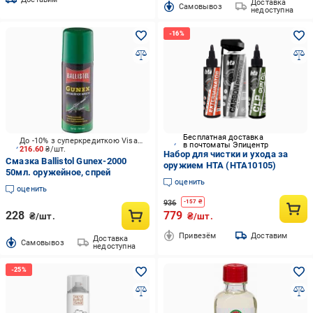
Доставка
Cамовывоз
недоступна
Бесплатная доставка
До -10% з суперкредиткою Visa Вигода
в почтоматы Эпицентр
216.60
₴/шт.
Набор для чистки и ухода за
Смазка Ballistol Gunex-2000
оружием HTA (HTA10105)
50мл. оружейное, спрей
оценить
оценить
936
-
157
₴
228
779
₴/шт.
₴/шт.
Привезём
Доставим
Доставка
Cамовывоз
недоступна