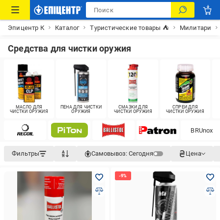
Эпицентр К
Каталог
Туристические товары ⛺
Милитари
Средства для чистки оружия
МАСЛО ДЛЯ
ПЕНА ДЛЯ ЧИСТКИ
СМАЗКИ ДЛЯ
СПРЕИ ДЛЯ
ЧИСТКИ ОРУЖИЯ
ОРУЖИЯ
ЧИСТКИ ОРУЖИЯ
ЧИСТКИ ОРУЖИЯ
BRUnox
Фильтры
Самовывоз:
Сегодня
Цена