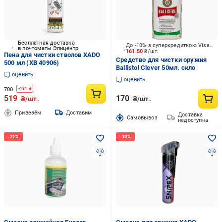
Бесплатная доставка
До -10% з суперкредиткою Visa Вигода
в почтоматы Эпицентр
161.50
₴/шт.
Пена для чистки стволов XADO
Средство для чистки оружия
500 мл (XB 40906)
Ballistol Clever 50мл. скло
оценить
оценить
700
-
181
₴
519
170
₴/шт.
₴/шт.
Привезём
Доставим
Доставка
Cамовывоз
недоступна