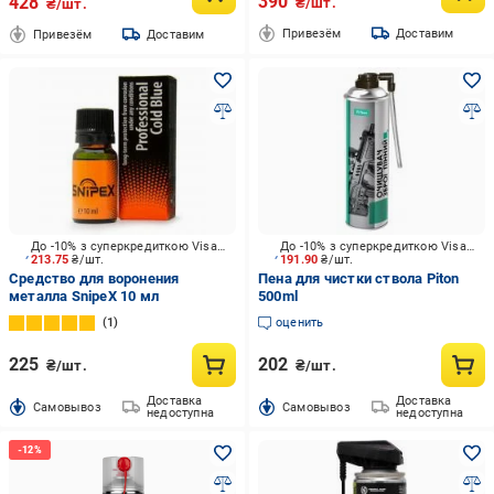
390
428
₴/шт.
₴/шт.
Привезём
Доставим
Привезём
Доставим
До -10% з суперкредиткою Visa Вигода
До -10% з суперкредиткою Visa Вигода
213.75
₴/шт.
191.90
₴/шт.
Средство для воронения
Пена для чистки ствола Piton
металла SnipeX 10 мл
500ml
1
оценить
225
202
₴/шт.
₴/шт.
Доставка
Доставка
Cамовывоз
Cамовывоз
недоступна
недоступна