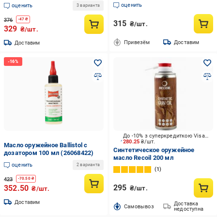
(21542815)
оценить
оценить
3 варианта
376
-
47
₴
315
₴/шт.
329
₴/шт.
Привезём
Доставим
Доставим
До -10% з суперкредиткою Visa Вигода
280.25
₴/шт.
Масло оружейное Ballistol с
Синтетическое оружейное
дозатором 100 мл (26068422)
масло Recoil 200 мл
оценить
2 варианта
1
423
-
70.50
₴
295
352.50
₴/шт.
₴/шт.
Доставим
Доставка
Cамовывоз
недоступна