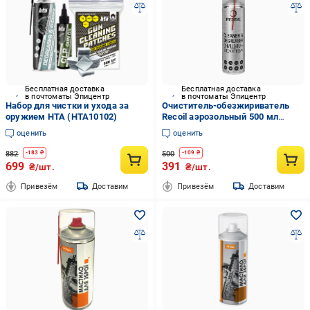
Бесплатная доставка
Бесплатная доставка
в почтоматы Эпицентр
в почтоматы Эпицентр
Набор для чистки и ухода за
Очиститель-обезжириватель
оружием HTA (HTA10102)
Recoil аэрозольный 500 мл
(DOGL-11)
оценить
оценить
882
500
-
183
₴
-
109
₴
699
391
₴/шт.
₴/шт.
Привезём
Доставим
Привезём
Доставим