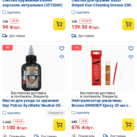
Смазка оружейная Еколог
Смазка для оружия XADO
аэрозоль нетральная (3572043)
SnipeX Gun Cleaning Grease 200
мл (14903781)
оценить
оценить
120
155
-
26
₴
-
15.50
₴
94
139.50
₴/шт.
₴/шт.
Доставим
Доставим
Бесплатная доставка
Бесплатная доставка
в почтоматы Эпицентр
в почтоматы Эпицентр
Масло для ухода за оружием
Нейтрализатор ржавчины
Day Patron Synthetic Neutral Oil
Brunox BR003EP Epoxy 25 мл с
500 мл (6009330)
эпоксидной смолой (bc3c79be)
оценить
оценить
3 варианта
689
-
13
₴
1 200
-
100
₴
676
1 100
₴/бут.
₴/шт.
Привезём
Доставим
Привезём
Доставим