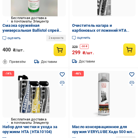
Бесплатная доставка
в почтоматы Эпицентр
Смазка оружейная
Очиститель нагара и
универсальная Ballistol спрей
карбоновых отложений HTA
200 мл (244505)
Carbon Remover 400 мл
оценить
оценить
2 варианта
329
-
30
₴
400
₴/шт.
299
₴/шт.
Доставим
Привезём
Доставим
Бесплатная доставка
в почтоматы Эпицентр
Набор для чистки и ухода за
Масло консервационное для
оружием HTA (HTA10104)
оружия VERYLUBE Хадо 500 мл
(XB 40904_7)