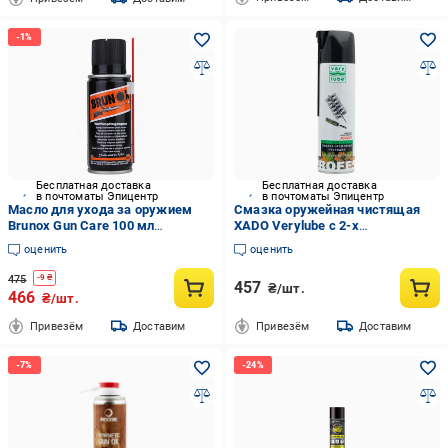
Бесплатная доставка
Бесплатная доставка
в почтоматы Эпицентр
в почтоматы Эпицентр
Масло для ухода за оружием
Смазка оружейная чистящая
Brunox Gun Care 100 мл
XADO Verylube с 2-х
(BRG010TS)
позиционным распылителем
оценить
оценить
500 мл (zbZ3.4.12.011)
475
-
9
₴
457
₴/шт.
466
₴/шт.
Привезём
Доставим
Привезём
Доставим