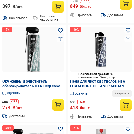
1 087
-
238
₴
397
849
₴/шт.
₴/шт.
Привезём
Доставим
Доставка
Cамовывоз
недоступна
Бесплатная доставка
в почтоматы Эпицентр
Оружейный очиститель
Пена для чистки стволов HTA
обезжириватель HTA Degreaser
FOAM BORE CLEANER 500 мл
& Cleaner 500 мл
(6007547)
оценить
оценить
2 варианта
289
-
15
₴
500
-
82
₴
274
418
₴/шт.
₴/шт.
Доставим
Привезём
Доставим