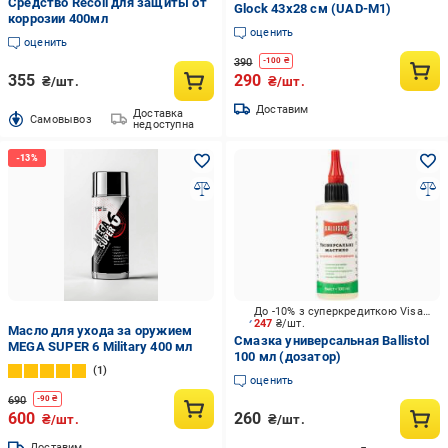
Средство Recoil для защиты от
Glock 43х28 см (UAD-M1)
коррозии 400мл
оценить
оценить
390
-
100
₴
355
290
₴/шт.
₴/шт.
Доставим
Доставка
Cамовывоз
недоступна
До -10% з суперкредиткою Visa Вигода
247
₴/шт.
Масло для ухода за оружием
Смазка универсальная Ballistol
MEGA SUPER 6 Military 400 мл
100 мл (дозатор)
1
оценить
690
-
90
₴
600
260
₴/шт.
₴/шт.
Доставим