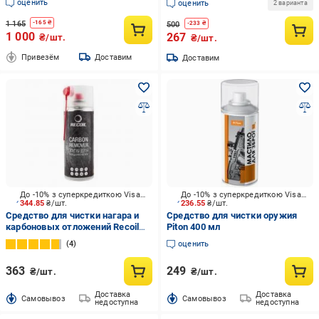
оценить
оценить
2 варианта
1 165
-
165
₴
500
-
233
₴
1 000
267
₴/шт.
₴/шт.
Привезём
Доставим
Доставим
До -10% з суперкредиткою Visa Вигода
До -10% з суперкредиткою Visa Вигода
344.85
₴/шт.
236.55
₴/шт.
Средство для чистки нагара и
Средство для чистки оружия
карбоновых отложений Recoil
Piton 400 мл
400 мл
4
оценить
363
249
₴/шт.
₴/шт.
Доставка
Доставка
Cамовывоз
Cамовывоз
недоступна
недоступна