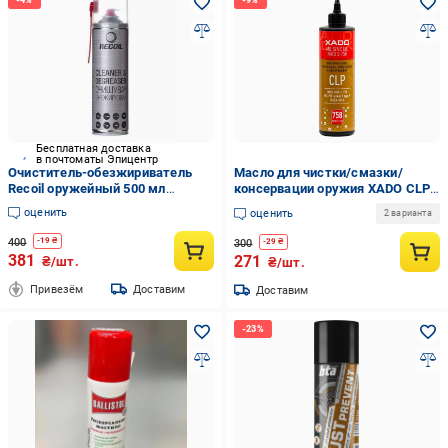
Бесплатная доставка
в почтоматы Эпицентр
Очиститель-обезжириватель
Масло для чистки/смазки/
Recoil оружейный 500 мл
консервации оружия XADO CLP
(HAM001)
OIL-758 100 мл (XA 40132)
оценить
оценить
2 варианта
400
-
19
₴
300
-
29
₴
381
271
₴/шт.
₴/шт.
Привезём
Доставим
Доставим