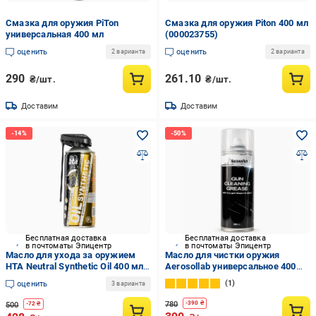
Смазка для оружия PiTon
Смазка для оружия Piton 400 мл
универсальная 400 мл
(000023755)
оценить
оценить
2 варианта
2 варианта
290
261.10
₴/шт.
₴/шт.
Доставим
Доставим
Бесплатная доставка
Бесплатная доставка
в почтоматы Эпицентр
в почтоматы Эпицентр
Масло для ухода за оружием
Масло для чистки оружия
HTA Neutral Synthetic Oil 400 мл
Aerosollab универсальное 400
(6007551)
мл (433737020)
1
оценить
3 варианта
780
-
390
₴
500
-
72
₴