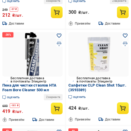
оценить
оценить
4 варианта
2 варианта
249
-
37
₴
300
₴/шт.
212
₴/шт.
Доставим
Привезём
Доставим
Бесплатная доставка
Бесплатная доставка
в почтоматы Эпицентр
в почтоматы Эпицентр
Пена для чистки стволов HTA
Салфетки CLP Clean Shot 15шт.
Foam Bore Cleaner 500 мл
(3593389)
оценить
оценить
2 варианта
600
-
181
₴
424
₴/шт.
419
₴/шт.
Привезём
Доставим
Привезём
Доставим