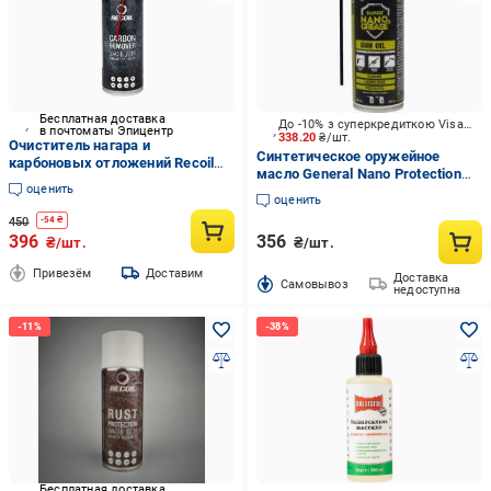
Бесплатная доставка
До -10% з суперкредиткою Visa Вигода
в почтоматы Эпицентр
338.20
₴/шт.
Очиститель нагара и
Синтетическое оружейное
карбоновых отложений Recoil
масло General Nano Protection
400 мл (DOGL-10)
оценить
200 мл
оценить
450
-
54
₴
396
356
₴/шт.
₴/шт.
Привезём
Доставим
Доставка
Cамовывоз
недоступна
Бесплатная доставка