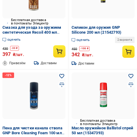
Бесплатная доставка
в почтоматы Эпицентр
Смазка для ухода за оружием
Силикон для оружия GNP
синтетическая Recoil 400 мл
Silicone 200 мл (21542793)
(26717780)
оценить
оценить
2 варианта
430
-
33
₴
450
-
108
₴
397
342
₴/шт.
₴/шт.
Привезём
Доставим
Доставим
Бесплатная доставка
в почтоматы Эпицентр
Пена для чистки канала ствола
Масло оружейное Ballistol спрей
GNP Bore Cleaning Foam 100 мл
50 мл (15347393)