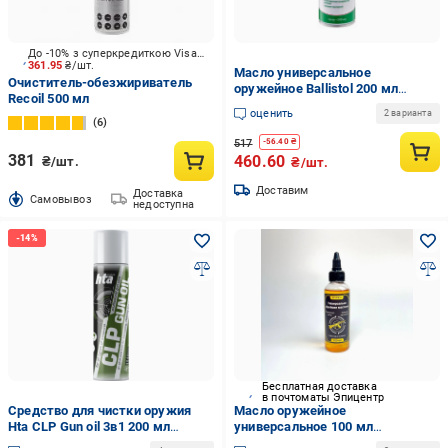
До -10% з суперкредиткою Visa Вигода
361.95
₴/шт.
Масло универсальное
Очиститель-обезжириватель
оружейное Ballistol 200 мл
Recoil 500 мл
(26068383)
оценить
2 варианта
6
517
-
56.40
₴
381
460.60
₴/шт.
₴/шт.
Доставим
Доставка
Cамовывоз
недоступна
Бесплатная доставка
в почтоматы Эпицентр
Средство для чистки оружия
Масло оружейное
Hta CLP Gun oil 3в1 200 мл
универсальное 100 мл
(HTA4092)
(19229289)