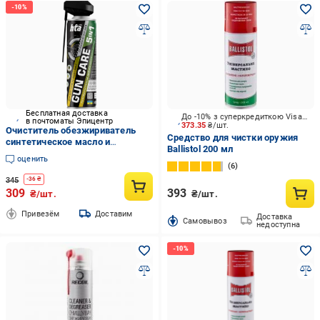
Бесплатная доставка
До -10% з суперкредиткою Visa Вигода
в почтоматы Эпицентр
373.35
₴/шт.
Очиститель обезжириватель
Средство для чистки оружия
синтетическое масло и
Ballistol 200 мл
антикоррозийная защита HTA
оценить
Gun Care 5в1 500 мл (HTA4231)
6
345
-
36
₴
309
393
₴/шт.
₴/шт.
Привезём
Доставим
Доставка
Cамовывоз
недоступна