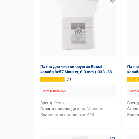
Патчи для чистки оружия Recoil
Патчи
калибр 8x57 Mauser, 8.3 mm (.338-.38);
калибр
9 mm; 9x18; 9x19; 9x21; 9,3 mm
1
(.360-.372) 600 шт.
Нет в наличии
Нет в
Бренд
Recoil
Брен
Страна-производитель
Украина
Стран
Количество в упаковке
600
Колич