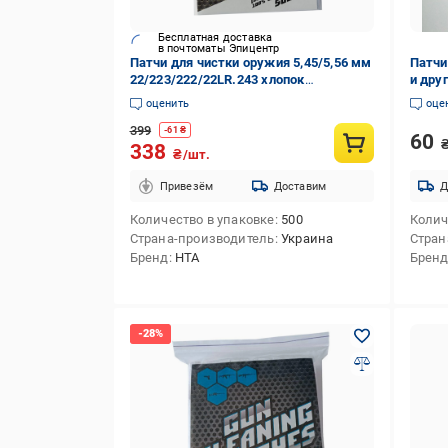
Бесплатная доставка
в почтоматы Эпицентр
Патчи для чистки оружия 5,45/5,56 мм
Патчи
22/223/222/22LR.243 хлопок
и дру
квадратные 500 шт. (18230966)
оценить
оце
399
-
61
₴
60
338
₴/шт.
Привезём
Доставим
Д
Количество в упаковке
500
Колич
Страна-производитель
Украина
Стран
Бренд
HTA
Брен