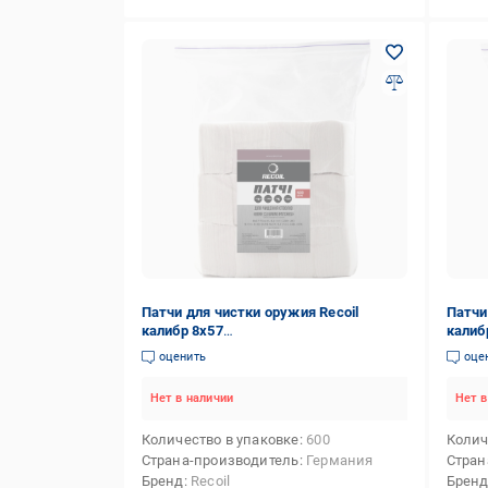
Патчи для чистки оружия Recoil
Патчи
калибр 8x57
калиб
Mauser/8.3/9/9x18/9x19/9x21/9.3 мм
оценить
оце
600 шт.
Нет в наличии
Нет в
Количество в упаковке
600
Колич
Страна-производитель
Германия
Стран
Бренд
Recoil
Брен