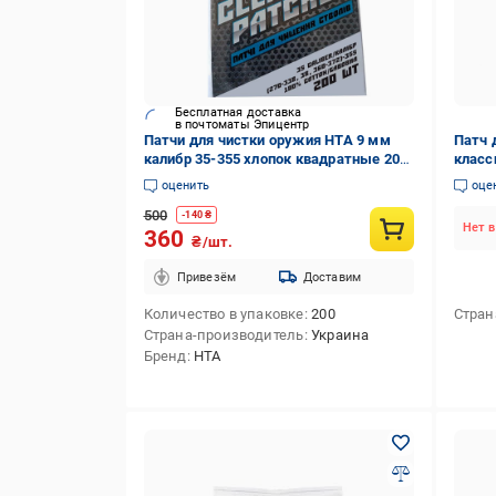
Бесплатная доставка
в почтоматы Эпицентр
Патчи для чистки оружия HTA 9 мм
Патч 
калибр 35-355 хлопок квадратные 200
класс
шт. (HTA4232)
(7130
оценить
оце
500
-
140
₴
Нет в
360
₴/шт.
Привезём
Доставим
Количество в упаковке
200
Стран
Страна-производитель
Украина
Бренд
HTA