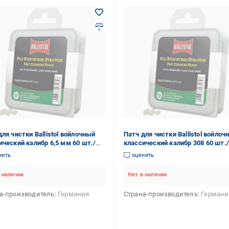
для чистки Ballistol войлочный
Патч для чистки Ballistol войлоч
ический калибр 6,5 мм 60 шт./
классический калибр 308 60 шт./
3196)
(71323)
нить
оценить
 наличии
Нет в наличии
а-производитель
Германия
Страна-производитель
Германи