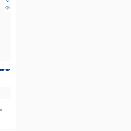
истки
я