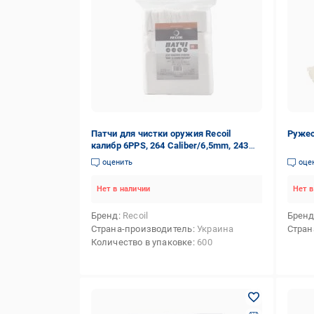
Патчи для чистки оружия Recoil
Ружес
калибр 6PPS, 264 Caliber/6,5mm, 243
Caliber, 6,8mm (.270-.277), 7 mm (.284)
оценить
оце
600 шт.
Нет в наличии
Нет в
Бренд
Recoil
Брен
Страна-производитель
Украина
Стран
Количество в упаковке
600