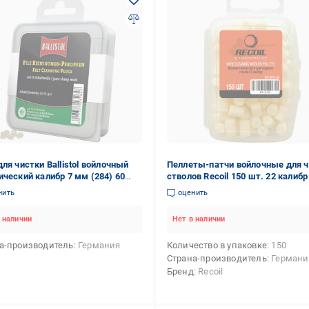
для чистки Ballistol войлочный
Пеллеты-патчи войлочные для ч
ический калибр 7 мм (284) 60
стволов Recoil 150 шт. 22 калибр
п. (71319)
нить
оценить
 наличии
Нет в наличии
а-производитель
Германия
Количество в упаковке
150
Страна-производитель
Германи
Бренд
Recoil