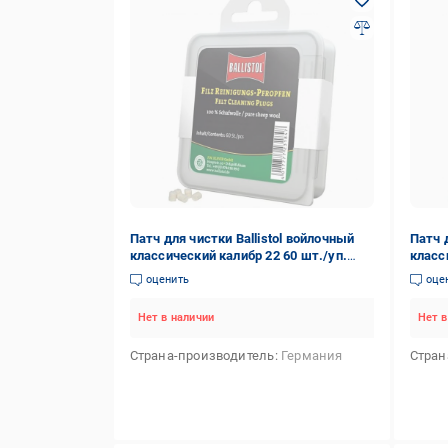
Патч для чистки Ballistol войлочный
Патч 
классический калибр 22 60 шт./уп.
класс
(71311)
шт./у
оценить
оце
Нет в наличии
Нет в
Страна-производитель
Германия
Стран