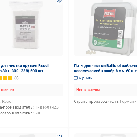
 для чистки оружия Recoil
Патч для чистки Ballistol войлоч
 30 ( .300-.338) 600 шт.
классический калибр 8 мм 60 шт
(71333)
1
оценить
 наличии
Нет в наличии
д
Recoil
Страна-производитель
Германи
а-производитель
Нидерланды
ество в упаковке
600