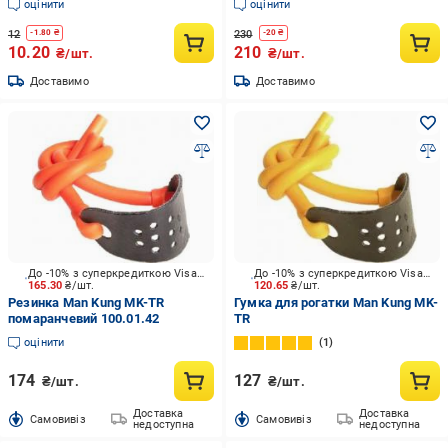
оцінити
оцінити
12
230
-
1.80
₴
-
20
₴
10.20
210
₴/шт.
₴/шт.
Доставимо
Доставимо
До -10% з суперкредиткою Visa Вигода
До -10% з суперкредиткою Visa Вигода
165.30
₴/шт.
120.65
₴/шт.
Резинка Man Kung MK-TR
Гумка для рогатки Man Kung MK-
помаранчевий 100.01.42
TR
оцінити
1
174
127
₴/шт.
₴/шт.
Доставка
Доставка
Cамовивіз
Cамовивіз
недоступна
недоступна