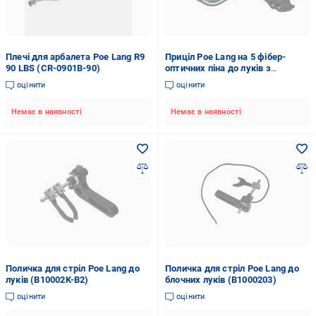
Плечі для арбалета Poe Lang R9
Приціл Poe Lang на 5 фібер-
90 LBS (CR-0901B-90)
оптичних піна до луків з
підсвіткою (B30013B1)
оцінити
оцінити
Немає в наявності
Немає в наявності
Поличка для стріл Poe Lang до
Поличка для стріл Poe Lang до
луків (B10002K-B2)
блочних луків (B1000203)
оцінити
оцінити