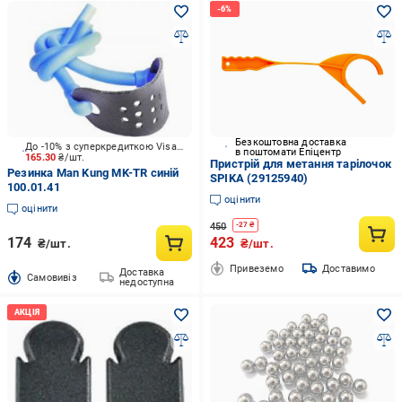
Безкоштовна доставка
До -10% з суперкредиткою Visa Вигода
в поштомати Епіцентр
165.30
₴/шт.
Пристрій для метання тарілочок
Резинка Man Kung MK-TR синій
SPIKA (29125940)
100.01.41
оцінити
оцінити
450
-
27
₴
174
423
₴/шт.
₴/шт.
Привеземо
Доставимо
Доставка
Cамовивіз
недоступна