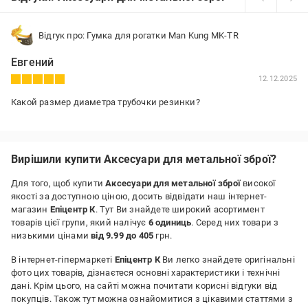
Відгук про: Гумка для рогатки Man Kung MK-TR
Евгений
12.12.2025
Какой размер диаметра трубочки резинки?
Вирішили купити Аксесуари для метальної зброї?
Для того, щоб купити
Аксесуари для метальної зброї
високої
якості за доступною ціною, досить відвідати наш інтернет-
магазин
Епіцентр К
. Тут Ви знайдете широкий асортимент
товарів цієї групи, який налічує
6 одиниць
. Серед них товари з
низькими цінами
від 9.99 до 405
грн.
В інтернет-гіпермаркеті
Епіцентр К
Ви легко знайдете оригінальні
фото цих товарів, дізнаєтеся основні характеристики і технічні
дані. Крім цього, на сайті можна почитати корисні відгуки від
покупців. Також тут можна ознайомитися з цікавими статтями з