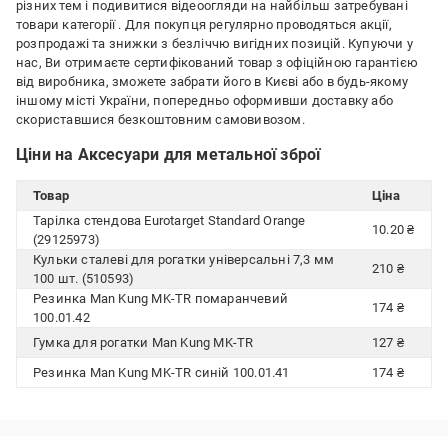
різних тем і подивитися відеоогляди на найбільш затребувані
товари категорії
. Для покупця регулярно проводяться акції,
розпродажі та знижки з безліччю вигідних позицій. Купуючи у
нас, Ви отримаєте сертифікований товар з офіційною гарантією
від виробника, зможете забрати його в Києві або в будь-якому
іншому місті України, попередньо оформивши доставку або
скориставшися безкоштовним самовивозом.
Ціни на Аксесуари для метальної зброї
Товар
Ціна
Тарілка стендова Eurotarget Standard Orange
10.20 ₴
(29125973)
Кульки сталеві для рогатки універсальні 7,3 мм
210 ₴
100 шт. (510593)
Резинка Man Kung MK-TR помаранчевий
174 ₴
100.01.42
Гумка для рогатки Man Kung MK-TR
127 ₴
Резинка Man Kung MK-TR синій 100.01.41
174 ₴