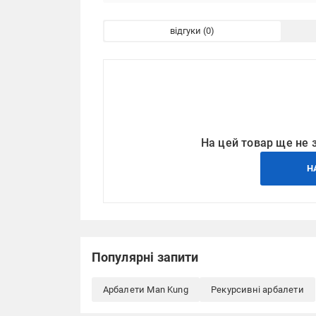
відгуки
На цей товар ще не 
Н
Популярні запити
Арбалети Man Kung
Рекурсивні арбалети