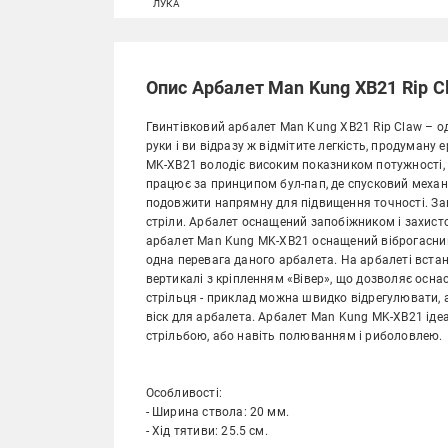
ЛУКА
Опис Арбалет Man Kung XB21 Rip C
Гвинтівковий арбалет Man Kung XB21 Rip Claw – од
руки і ви відразу ж відмітите легкість, продуману
MK-XB21 володіє високим показником потужності, 
працює за принципом бул-пап, де спусковий меха
подовжити напрямну для підвищення точності. За
стріли. Арбалет оснащений запобіжником і захисто
арбалет Man Kung MK-XB21 оснащений віброгасником
одна перевага даного арбалета. На арбалеті вста
вертикалі з кріпленням «Вівер», що дозволяє осн
стрільця - приклад можна швидко відрегулювати, а
віск для арбалета. Арбалет Man Kung MK-XB21 іде
стрільбою, або навіть полюванням і риболовлею.
Особливості:
- Ширина ствола: 20 мм.
- Хід тятиви: 25.5 см.