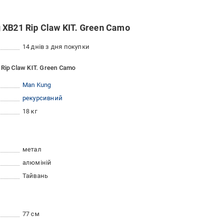
XB21 Rip Claw KIT. Green Camo
14 днів з дня покупки
Rip Claw KIT. Green Camo
Man Kung
рекурсивний
18 кг
метал
алюміній
Тайвань
77 см