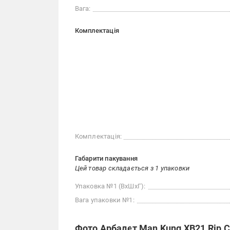
Вага:
Комплектація
Комплектація:
Габарити пакування
Цей товар складається з 1 упаковки
Упаковка №1 (ВхШхГ):
Вага упаковки №1:
Фото Арбалет Man Kung XB21 Rip C