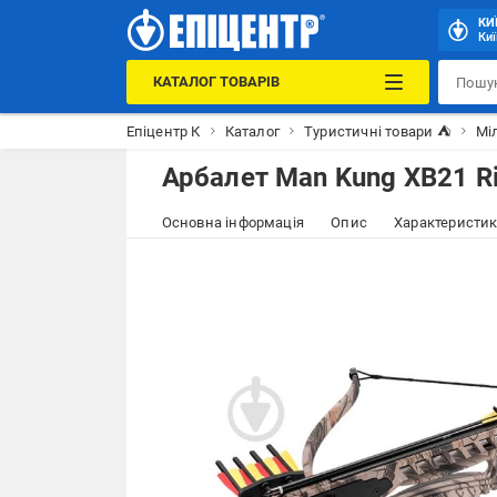
КИ
Киї
КАТАЛОГ ТОВАРІВ
Епіцентр К
Каталог
Туристичні товари ⛺
Міл
Арбалет Man Kung XB21 Ri
Основна інформація
Опис
Характеристи