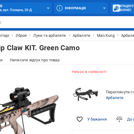
ЇВ
ЕПІЦЕНТ
ІНФОРМАЦІЯ
в, вул. Полярна, 20-Д
БІЗНЕС
ітарі
Зброя
Луки та арбалети
Арбалети
Man Kung
Арбале
p Claw KIT. Green Camo
ки
Написати відгук про товар
Немає в наявності
Переглянути сх
Арбалети
У бажання
До 