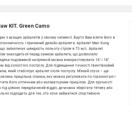
law KIT. Green Camo
ин з кращих арбалетів у своєму сегменті. Варто Вам взяти його в
 ергономічність і приємний дизайн арбалета. Арбалет Man Kung
що забезпечує швидкість польоту стріли в 75 м/с. Арбалет
нізм знаходиться перед замком арбалета, що дозволило
вдяки подовженій напрямній можна використовувати 16" і 18"
м від холостого пострілу. Для підвищення точності гвинтівковий
, який стабілізує арбалет після пострілу. М'який спуск – ще
новлена прицільна планка, яку можна регулювати по горизонталі і
астити його оптичним або коліматорним прицілом. Для зручності
 під цівкою передбачений відділ, де можна зберігати тятиву або
ально підходить для тих, хто хоче займатися спортивною