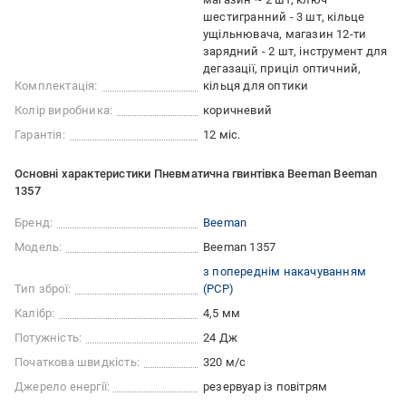
шестигранний - 3 шт, кільце
ущільнювача, магазин 12-ти
зарядний - 2 шт, інструмент для
дегазації, приціл оптичний,
Комплектація:
кільця для оптики
Колір виробника:
коричневий
Гарантія:
12 міс.
Основні характеристики Пневматична гвинтівка Beeman Beeman
1357
Бренд:
Beeman
Модель:
Beeman 1357
з попереднім накачуванням
Тип зброї:
(PCP)
Калібр:
4,5 мм
Потужність:
24 Дж
Початкова швидкість:
320 м/с
Джерело енергії:
резервуар із повітрям