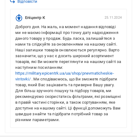
Відповісти
Епіцентр К
25.11.2024
Доброго дня. На жаль, на момент надання відповіді
ми не маємо інформації про точну дату надходження
даного товару у продаж. Будь ласка, залишайтеся з
нами та слідкуйте за оновленнями на нашому сайті.
Наші залишки товарів оновлюються регулярно. Варто
зазначити, що у нас є досить широкий асортимент
товарів, які Ви можете переглянути на нашому сайті за
наступним посиланням:
https://military.epicentrk.ua/ua/shop/pnevmaticheskie-
vintovki/
. Ми сподіваємось, що Ви зможете підібрати
товар, який Вас зацікавить та приверне Вашу увагу.
Для більш зручного пошуку та підбору товарів, ми
рекомендуємо скористатись фільтрами, які розміщені
в правій частині сторінки, а також сортуванням, яке
доступне на нашому сайті. Ці функції допоможуть Вам
швидше знайти та підібрати потрібний товар за
різними параметрами.