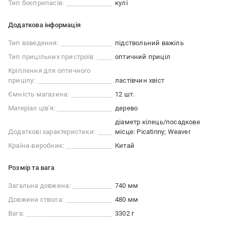
Тип боєприпасів:
кулі
Додаткова інформація
Тип взведення:
підствольний важіль
Тип прицільних пристроїв:
оптичний приціл
Кріплення для оптичного
прицілу:
ластівчин хвіст
Ємність магазина:
12 шт.
Матеріал ців'я:
дерево
діаметр кілець/посадкове
Додаткові характеристики:
місце: Picatinny; Weaver
Країна-виробник:
Китай
Розмір та вага
Загальна довжина:
740 мм
Довжина ствола:
480 мм
Вага:
3302 г