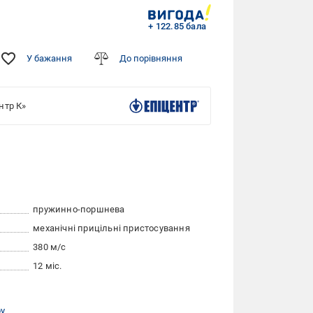
+ 122.85 бала
У бажання
До порівняння
нтр К»
пружинно-поршнева
механічні прицільні пристосування
380 м/с
12 міс.
ру