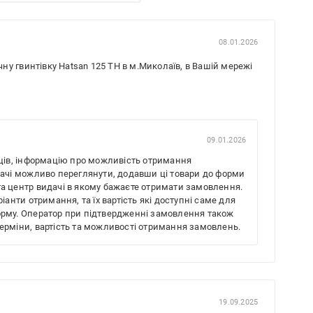
08.01.2026
у гвинтівку Hatsan 125 TH в м.Миколаїв, в Вашій мережі
09.01.2026
ців, інформацію про можливість отримання
дачі можливо переглянути, додавши ці товари до форми
а центр видачі в якому бажаєте отримати замовлення.
анти отримання, та їх вартість які доступні саме для
рму. Оператор при підтвердженні замовлення також
ерміни, вартість та можливості отримання замовлень.
19.09.2025