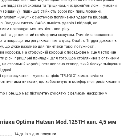
нше піддається сколам та тріщинам, ніж дерев'яні ложі. Гумовий
(віддачу) і підвищує стійкість зброї при прицілюванні.
 System - SAS™ - є системою поглинання удару та вібрації,
Завдяки системі SAS більшість ударів і вібрації, які
самим покращується точність пострілу.
 сталі та доповнений полімерним кожухом. Гвинтівка оснащена
r з покращеним регулюванням спуску. Quattro Trigger дозволяє
ку, що дуже важливо для гвинтівки такої потужності.
ї коробки. На стовбурній коробці є посадкове місце Ластівчин
ати різні прицільні прилади. Для того, щоб стрілянина з оптичним
, на ствольній коробці встановлено стопор, який блокує зміщення
іддачі.
і пристосування - мушка та цілік "TRUGLO" з можливістю
ро-оптичними нитками, що забезпечують комфортне прицілювання
b Hole, що має пістолетну рукоятку з великим наскрізним
івка Optima Hatsan Mod.125TH кал. 4,5 мм
14 днів з дня покупки