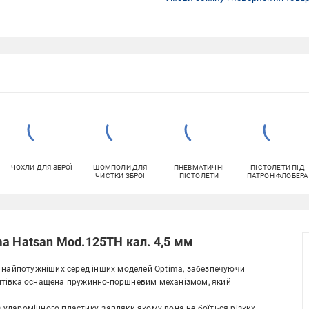
ЧОХЛИ ДЛЯ ЗБРОЇ
ШОМПОЛИ ДЛЯ
ПНЕВМАТИЧНІ
ПІСТОЛЕТИ ПІД
ЧИСТКИ ЗБРОЇ
ПІСТОЛЕТИ
ПАТРОН ФЛОБЕРА
a Hatsan Mod.125TH кал. 4,5 мм
з найпотужніших серед інших моделей Optima, забезпечуючи
Гвинтівка оснащена пружинно-поршневим механізмом, який
дароміцного пластику, завдяки якому вона не боїться різких