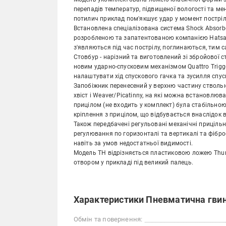
перепадів температур, підвищеної вологості та ме
потилич приклад пом'якшує удар у момент пострілу 
Встановлена спеціалізована система Shock Absorber
розробленою та запатентованою компанією Hatsan. 
з'являються під час пострілу, поглинаються, тим 
Стовбур - нарізний та виготовлений зі збройової
новим ударно-спусковим механізмом Quattro Trigge
налаштувати хід спускового гачка та зусилля спус
Запобіжник перенесений у верхню частину ствольно
хвіст і Weaver/Picatinny, на які можна встановлюв
прицілом (не входить у комплект) була стабільною
кріплення з прицілом, що відбувається внаслідок в
Також передбачені регульовані механічні прицільн
регулювання по горизонталі та вертикалі та фіб
навіть за умов недостатньої видимості.
Модель TH відрізняється пластиковою ложею Thum
отвором у прикладі під великий палець.
Характеристики Пневматична гвинт
Обмін та повернення: