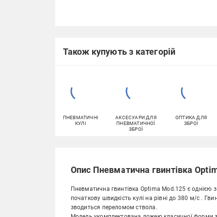
Також купують з категорій
ПНЕВМАТИЧНІ
АКСЕСУАРИ ДЛЯ
ОПТИКА ДЛЯ
КУЛІ
ПНЕВМАТИЧНОЇ
ЗБРОЇ
ЗБРОЇ
Опис Пневматична гвинтівка Optim
Пневматична гвинтівка Optima Mod.125 є однією 
початкову швидкість кулі на рівні до 380 м/с . 
зводиться переломом ствола.
Модель укомплектована ложею класичної форми з у