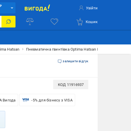
Р
Увійти
Кошик
ima Hatsan
Пневматична гвинтівка Optima Hatsan Mod.125TH кал. 4,
залишити відгук
КОД
11916937
A Вигода
-5% для бізнесу з VISA