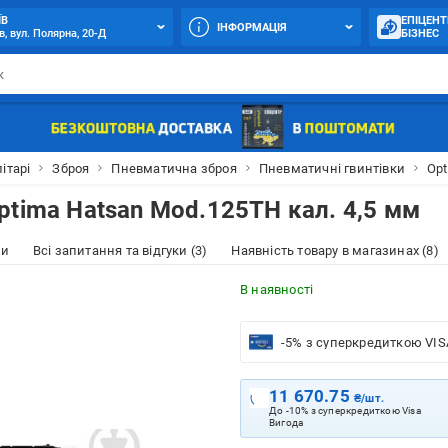
ЇВ
ЕПІЦЕНТ
ІНФОРМАЦІЯ
в, вул. Полярна, 20-Д
БІЗНЕС
ітарі
Зброя
Пневматична зброя
Пневматичні гвинтівки
Opt
ptima Hatsan Mod.125TH кал. 4,5 мм
ки
Всі запитання та відгуки (3)
Наявність товару в магазинах (8)
В наявності
-5% з суперкредиткою VIS
11 670.75
₴/шт.
До -10% з суперкредиткою Visa
Вигода