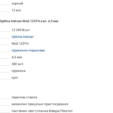
чорний
12 міс.
Optima Hatsan Mod.125TH кал. 4,5 мм
12 285 ₴/шт.
Optima Hatsan
Mod.125TH
пружинно-поршнева
4,5 мм
380 м/с
пружина
кулі
перелом ствола
механічні прицільні пристосування
ластівчин хвіст
планка Вівера/Пікатіні