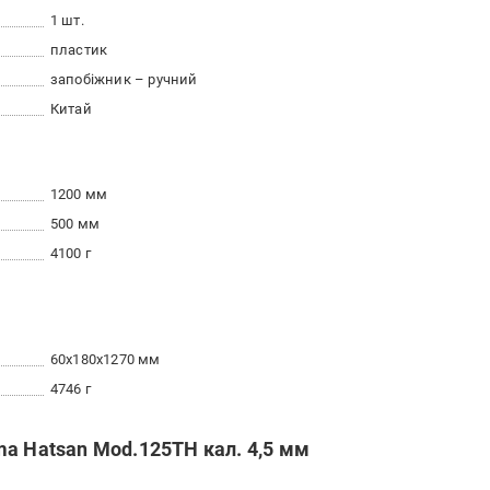
1 шт.
пластик
запобіжник – ручний
Китай
1200 мм
500 мм
4100 г
60x180x1270 мм
4746 г
a Hatsan Mod.125TH кал. 4,5 мм