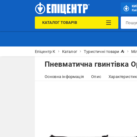
КИ
Киї
КАТАЛОГ ТОВАРІВ
Епіцентр К
Каталог
Туристичні товари ⛺
Міл
Пневматична гвинтівка O
Основна інформація
Опис
Характеристи