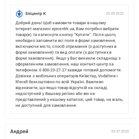
Епіцентр К
23.09.2025
Добрий день! Щоб замовити товари в нашому
інтернет-магазині epicentrk.ua, Вам потрібно вибрати
товар(и) та натиснути кнопку "Купити". Після цього,
необхідно заповнити всі поля в формі замовлення,
включаючи місто, спосіб отримання (з доступних в
формі замовлення) та вид оплати (з доступних в
формі замовлення). Якщо у Вас виникли складнощі з
оформленням замовлення, наш контакт-центр за
телефоном: 0 800-20-27-27 завжди готовий допомогти.
Дзвінки з мобільних операторів Київстар, Vodafone і
lifecell безкоштовно по всій Україні. Важливо
відзначити, що якщо товар відсутній на складі,
недоступний у Вашому регіоні або він не
представлений у нашому каталозі, цей товар, на жаль,
не доступний для замовлення.
Андрей
03.07.2025