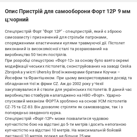
Опис Пристрій для самооборони Форт 12Р 9 мм
ц:чорний
Спецпристрій Форт "Форт 12Р" - спецпристрій, який є зброєю
самозахисту і призначений для стрільби патронами,
спорядженими еластичними кулями травмуючої дії. Пістолет
виконаний із високоякісної сталі та розрахований на
виробництво 50 тисяч пострілів.
При розробці спецустрою «Форт-12» за основу було взято окремі
модифікації чеських пістолетів, сконструйованих на заводі Ceska
Zbrojovka у місті Uhersky Brod інженерами братами Коучки –
Йосефом та Франтішеком. При цьому використовувався досвід та
обладнання тієї ж фірми CZ. Аж до 2002 року у Чехії
закуповувалися й стволи для українських пістолетів. В даний час
виробництво стовбурів налагоджено на НВО «Форт». Ударно-
спусковий механізм ФОРТА зроблено на основі УСМ пістолетів
CZ-75 та CZ-83. Він дозволяє стріляти як самовзводом, так і з
попередньо зведеного курка.
Спецпристрій «Форт-12Р» може похвалитися чудовою
купчастістю бою на відстані до 5-ти метрів і досить непоганою
купчастістю на відстані 10 метрів. На максимальній бойовій
дистанції 10 метрів, розкид не більше 25 мм.