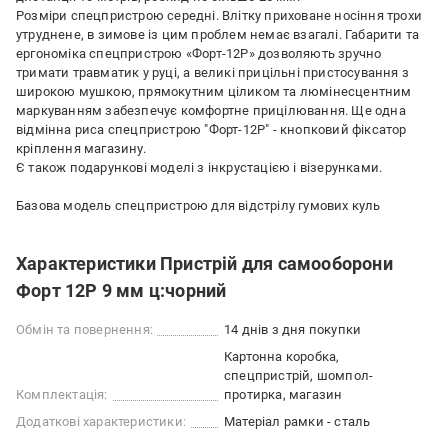
Розміри спецпристрою середні. Влітку приховане носіння трохи
утруднене, в зимове із цим проблем немає взагалі. Габарити та
ергономіка спецпристрою «Форт-12Р» дозволяють зручно
тримати травматик у руці, а великі прицільні пристосування з
широкою мушкою, прямокутним ціликом та люмінесцентним
маркуванням забезпечує комфортне прицілювання. Ще одна
відмінна риса спецпристрою "Форт-12Р" - кнопковий фіксатор
кріплення магазину.
Є також подарункові моделі з інкрустацією і візерунками.
Базова модель спецпристрою для відстрілу гумових куль
Характеристики Пристрій для самооборони
Форт 12Р 9 мм ц:чорний
Обмін та повернення:
14 днів з дня покупки
Картонна коробка,
спецпристрій, шомпол-
Комплектація:
протирка, магазин
Додаткові характеристики:
Матеріал рамки - сталь