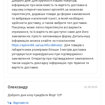
Доброго дня! Для зручності наших покупців,
інформацію про можливість та вартість доставки в
нашому інтернет-магазині epicentrk.ua можливо
переглянути, додавши товари до форми замовлення
та вибравши населений пункт, в який необхідно
здійснити доставку, а також вибрати тип доставки.
Покупець може легко переглянути всі варіанти
отримання, та їх вартість які доступні саме для його
замовлення, просто заповнивши форму. Детальнішу
інформацію можна знайти за посиланням
https://epicentrk.ua/ua/info/delivery/.
Для товарів з
габаритними розмірами більше 3 метрів доставка
узгоджується індивідуально при підтвердженні
замовлення. Оператор при підтвердженні замовлення
також надасть докладну інформацію про терміни та
вартість доставки.
Олександр
22.09.2025
Доброго дня хочу придбати Форт 12Р
Відповісти