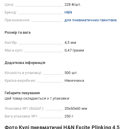
Ціна:
228 ₴/шт.
Бренд:
H&N
Призначення:
для пневматичних гвинтівок
Розмір та вага
Калібр:
4,5 мм
Маса кулі:
0,47 грамм
Додаткова інформація
Кількість в упаковці:
500 шт.
Країна-виробник:
Німеччина
Габарити пакування
Цей товар складається з 1 упаковки
Упаковка №1 (ВхШхГ):
20x60x60 мм
Вага упаковки №1:
250 г
Фото Кулі пневматичні H&N Excite Plinking 4,5