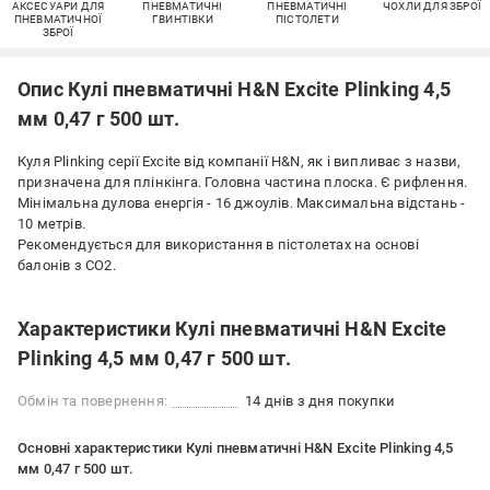
АКСЕСУАРИ ДЛЯ
ПНЕВМАТИЧНІ
ПНЕВМАТИЧНІ
ЧОХЛИ ДЛЯ ЗБРОЇ
ПНЕВМАТИЧНОЇ
ГВИНТІВКИ
ПІСТОЛЕТИ
ЗБРОЇ
Опис Кулі пневматичні H&N Excite Plinking 4,5
мм 0,47 г 500 шт.
Куля Plinking серії Excite від компанії H&N, як і випливає з назви,
призначена для плінкінга. Головна частина плоска. Є рифлення.
Мінімальна дулова енергія - 16 джоулів. Максимальна відстань -
10 метрів.
Рекомендується для використання в пістолетах на основі
балонів з СО2.
Характеристики Кулі пневматичні H&N Excite
Plinking 4,5 мм 0,47 г 500 шт.
Обмін та повернення:
14 днів з дня покупки
Основні характеристики Кулі пневматичні H&N Excite Plinking 4,5
мм 0,47 г 500 шт.