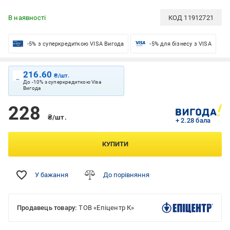
В наявності
КОД
11912721
-5% з суперкредиткою VISA Вигода
-5% для бізнесу з VISA
216.60
₴/шт.
До -10% з суперкредиткою Visa
Вигода
228
₴/шт.
+ 2.28 бала
КУПИТИ
У бажання
До порівняння
Продавець товару:
ТОВ «Епіцентр К»