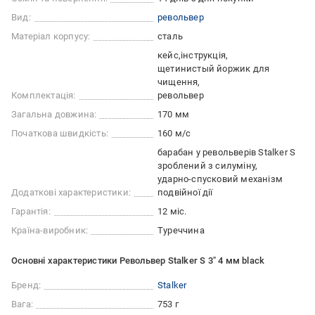
Вид:
револьвер
Матеріал корпусу:
сталь
кейс
інструкція
щетинистый йоржик для
чищення
Комплектація:
револьвер
Загальна довжина:
170 мм
Початкова швидкість:
160 м/с
барабан у револьверів Stalker S
зроблений з силуміну
ударно-спусковий механізм
Додаткові характеристики:
подвійної дії
Гарантія:
12 міс.
Країна-виробник:
Туреччина
Основні характеристики Револьвер Stalker S 3" 4 мм black
Бренд:
Stalker
Вага:
753 г