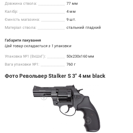
Довжина ствола:
77 мм
Калібр:
4 мм
Ємність магазина:
9 шт.
Матеріал ствола:
стальний гладкий
Габарити пакування
Цей товар складається з 1 упаковки
Упаковка №1 (ВхШхГ):
50x230x160 мм
Вага упаковки №1:
760 г
Фото Револьвер Stalker S 3" 4 мм black