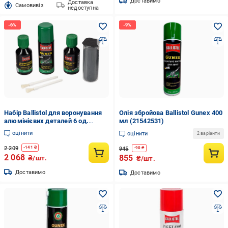
Доставимо
Доставка
Cамовивіз
недоступна
Набір Ballistol для воронування
Олія збройова Ballistol Gunex 400
алюмінієвих деталей 6 од.
мл (21542531)
(21542625)
оцінити
оцінити
2 варіанти
2 209
-
141
₴
945
-
90
₴
2 068
855
₴/шт.
₴/шт.
Доставимо
Доставимо