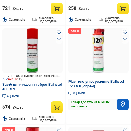
721
250
₴/шт.
₴/шт.
Доставка
Доставка
Cамовивіз
Cамовивіз
недоступна
недоступна
До -10% з суперкредиткою Visa Вигода
640.30
₴/шт.
Мастило універсальне Ballistol
Засіб для чищення зброї Ballistol
520 мл (спрей)
400 мл
оцінити
оцінити
Товар доступний в інших
674
магазинах
₴/шт.
Доставка
Cамовивіз
недоступна