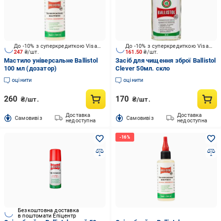
До -10% з суперкредиткою Visa Вигода
До -10% з суперкредиткою Visa Вигода
247
₴/шт.
161.50
₴/шт.
Мастило універсальне Ballistol
Засіб для чищення зброї Ballistol
100 мл (дозатор)
Clever 50мл. скло
оцінити
оцінити
260
170
₴/шт.
₴/шт.
Доставка
Доставка
Cамовивіз
Cамовивіз
недоступна
недоступна
Безкоштовна доставка
в поштомати Епіцентр