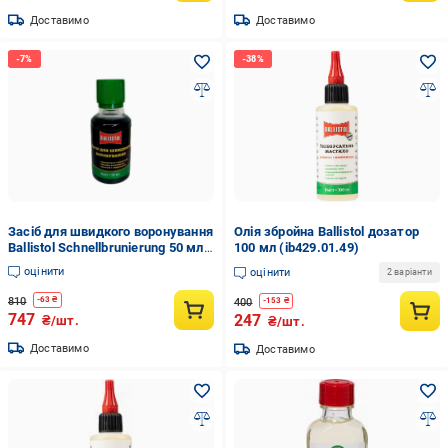
Доставимо
Доставимо
Засіб для швидкого воронування
Олія збройна Ballistol дозатор
Ballistol Schnellbrunierung 50 мл
100 мл (ib429.01.49)
(26068420)
оцінити
оцінити
2 варіанти
810
-
63
₴
400
-
153
₴
747
247
₴/шт.
₴/шт.
Доставимо
Доставимо