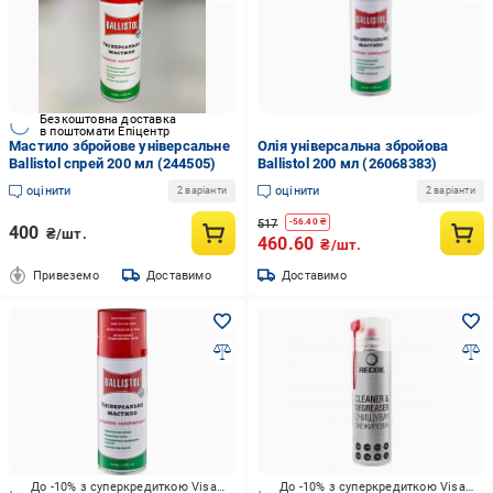
Безкоштовна доставка
в поштомати Епіцентр
Мастило збройове універсальне
Олія універсальна збройова
Ballistol спрей 200 мл (244505)
Ballistol 200 мл (26068383)
оцінити
оцінити
2 варіанти
2 варіанти
517
-
56.40
₴
400
₴/шт.
460.60
₴/шт.
Привеземо
Доставимо
Доставимо
До -10% з суперкредиткою Visa Вигода
До -10% з суперкредиткою Visa Вигода