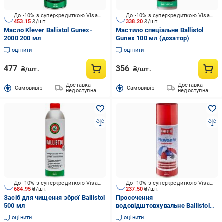
До -10% з суперкредиткою Visa Вигода
До -10% з суперкредиткою Visa Вигода
453.15
₴/шт.
338.20
₴/шт.
Масло Klever Ballistol Gunex-
Мастило спеціальне Ballistol
2000 200 мл
Gunex 100 мл (дозатор)
оцінити
оцінити
477
356
₴/шт.
₴/шт.
Доставка
Доставка
Cамовивіз
Cамовивіз
недоступна
недоступна
До -10% з суперкредиткою Visa Вигода
До -10% з суперкредиткою Visa Вигода
684.95
₴/шт.
237.50
₴/шт.
Засіб для чищення зброї Ballistol
Просочення
500 мл
водовідштовхувальне Ballistol
Pluvonin 200 мл
оцінити
оцінити