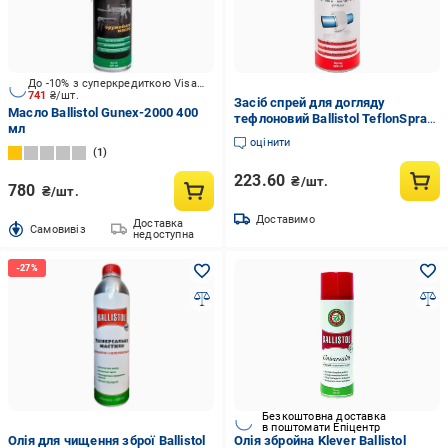
До -10% з суперкредиткою Visa Вигода
741
₴/шт.
Засіб спрей для догляду
Масло Ballistol Gunex-2000 400
тефлоновий Ballistol TeflonSpray
мл
200 мл (71301)
оцінити
1
223.60
₴/шт.
780
₴/шт.
Доставимо
Доставка
Cамовивіз
недоступна
Безкоштовна доставка
в поштомати Епіцентр
Олія для чищення зброї Ballistol
Олія збройна Klever Ballistol