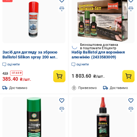
Безкоштовна доставка
в поштомати Епіцентр
Засіб для догляду за зброєю
Набір Ballistol для вороніння
Ballistol Silikon spray 200 мл
алюмінію (2433583009)
(21542719)
оцінити
оцінити
423
-
37.60
₴
1 803.60
₴/шт.
385.40
₴/шт.
Доставимо
Привеземо
Доставимо