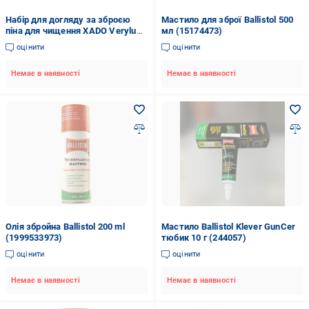
Набір для догляду за зброєю
Мастило для зброї Ballistol 500
піна для чищення XADO Verylube
мл (15174473)
500 мл/олія універсальна
оцінити
оцінити
Ballistol 120 мл (21542707)
Немає в наявності
Немає в наявності
Олія збройна Ballistol 200 ml
Мастило Ballistol Klever GunCer
(1999533973)
тюбик 10 г (244057)
оцінити
оцінити
Немає в наявності
Немає в наявності