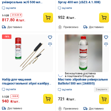
універсальна ж/б 500 мл
Spray 400 мл (zbZ3.4.1.008)
(21542733)
оцінити
оцінити
1 128
-
310.20
₴
952
₴/шт.
817.80
₴/шт.
Доставимо
Привеземо
Доставимо
Безкоштовна доставка
в поштомати Епіцентр
Набір для чищення
Мастило збройове універсальне
гладкоствольної зброї калібру
Ballistol 500 мл (244005)
7.62 шомпол з насадками 3 шт.
оцінити
оцінити
2 варіанти
та мастило універсальне
(26068402)
1 128
-
188
₴
721
₴/шт.
940
₴/шт.
Доставимо
Привеземо
Доставимо