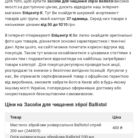
Для того, щоб купити
Засоби для чищення зброї Ballistol
високої
якості за доступною ціною, досить відвідати наш інтернет-
магазин
Епіцентр К
. Тут Ви знайдете широкий асортимент
товарів цієї групи, який налічує
37 одиниць
. Серед них товари з
низькими цінами
від 50 до 9210
грн.
В інтернет-гіпермаркеті
Епіцентр К
Ви легко знайдете оригінальні
фото цих товарів, дізнаєтеся основні характеристики і технічні
дані. Крім цього, на сайті можна почитати корисні відгуки від
покупців. Також тут можна ознайомитися з цікавими статтями з
різних тем і подивитися відеоогляди на найбільш затребувані
товари категорії
. Для покупця регулярно проводяться акції,
розпродажі та знижки з безліччю вигідних позицій. Купуючи у
нас, Ви отримаєте сертифікований товар з офіційною гарантією
від виробника, зможете забрати його в Києві або в будь-якому
іншому місті України, попередньо оформивши доставку або
скориставшися безкоштовним самовивозом.
Ціни на Засоби для чищення зброї Ballistol
Товар
Ціна
Мастило збройове універсальне Ballistol спрей
400 ₴
200 мл (244505)
Олія універсальна збройова Ballistol 200 мл