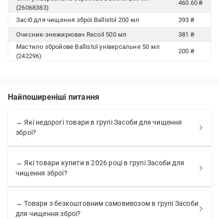
460.60 ₴
(26068383)
Засіб для чищення зброї Ballistol 200 мл
393 ₴
Очисник-знежирювач Recoil 500 мл
381 ₴
Мастило збройове Ballistol універсальне 50 мл
200 ₴
(242296)
Найпоширеніші питання
→ Які недорогі товари в групі Засоби для чищення
зброї?
→ Які товари купити в 2026 році в групі Засоби для
чищення зброї?
→ Товари з безкоштовним самовивозом в групі Засоби
для чищення зброї?