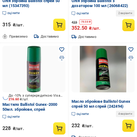
Олія збройна Ballistol спрей 50
Олія збройна Ballistol з
мл (15347393)
дозатором 100 мл (26068422)
оцінити
оцінити
2 варіанти
423
-
70.50
₴
315
₴/шт.
352.50
₴/шт.
Привеземо
Доставимо
Доставимо
До -10% з суперкредиткою Visa Вигода
216.60
₴/шт.
Масло збройове Ballistol Gunex
Мастило Ballistol Gunex-2000
спрей 50 мл спрей (242494)
50мл. збройове, спрей
оцінити
4 варіанти
оцінити
232
₴/шт.
228
₴/шт.