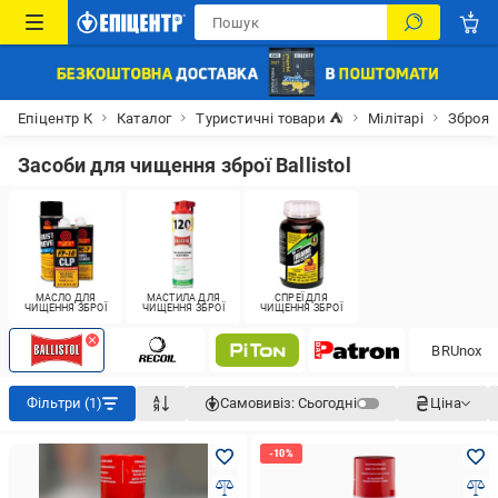
Епіцентр К
Каталог
Туристичні товари ⛺
Мілітарі
Зброя
Засоби для чищення зброї Ballistol
МАСЛО ДЛЯ
МАСТИЛА ДЛЯ
СПРЕЇ ДЛЯ
ЧИЩЕННЯ ЗБРОЇ
ЧИЩЕННЯ ЗБРОЇ
ЧИЩЕННЯ ЗБРОЇ
BRUnox
Фільтри (1)
Самовивіз:
Сьогодні
Ціна