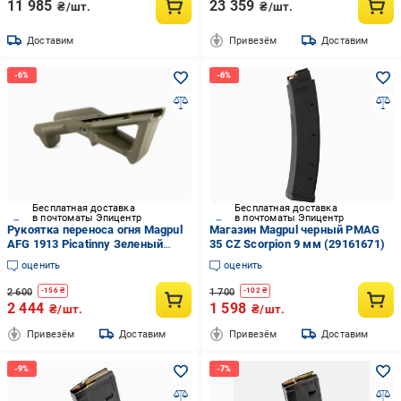
11 985
23 359
₴/шт.
₴/шт.
Доставим
Привезём
Доставим
Бесплатная доставка
Бесплатная доставка
в почтоматы Эпицентр
в почтоматы Эпицентр
Рукоятка переноса огня Magpul
Магазин Magpul черный PMAG
AFG 1913 Picatinny Зеленый
35 CZ Scorpion 9 мм (29161671)
(7002069)
оценить
оценить
2 600
1 700
-
156
₴
-
102
₴
2 444
1 598
₴/шт.
₴/шт.
Привезём
Доставим
Привезём
Доставим