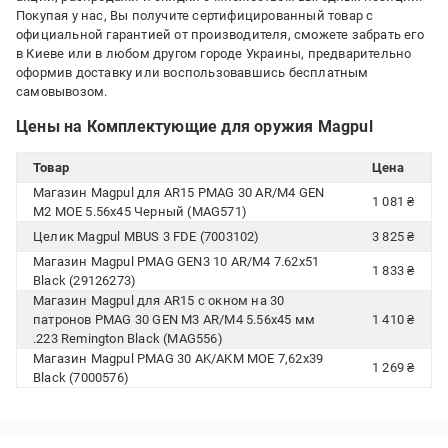
Покупая у нас, Вы получите сертифицированный товар с
официальной гарантией от производителя, сможете забрать его
в Киеве или в любом другом городе Украины, предварительно
оформив доставку или воспользовавшись бесплатным
самовывозом.
Цены на Комплектующие для оружия Magpul
Товар
Цена
Магазин Magpul для AR15 PMAG 30 AR/M4 GEN
1 081 ₴
M2 MOE 5.56x45 Черный (MAG571)
Целик Magpul MBUS 3 FDE (7003102)
3 825 ₴
Магазин Magpul PMAG GEN3 10 AR/M4 7.62x51
1 833 ₴
Black (29126273)
Магазин Magpul для AR15 с окном на 30
патронов PMAG 30 GEN M3 AR/M4 5.56x45 мм
1 410 ₴
.223 Remington Black (MAG556)
Магазин Magpul PMAG 30 AK/AKM MOE 7,62x39
1 269 ₴
Black (7000576)