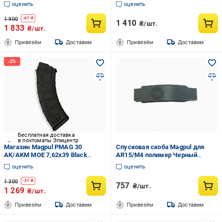
GEN M3 AR/M4 5.56x45 мм .223
оценить
оценить
Remington Black (MAG556)
1 900
-
67
₴
1 410
₴/шт.
1 833
₴/шт.
Привезём
Доставим
Привезём
Доставим
Бесплатная доставка
в почтоматы Эпицентр
Магазин Magpul PMAG 30
Спусковая скоба Magpul для
AK/AKM MOE 7,62x39 Black
AR15/M4 полимер Черный
(7000576)
(101270)
оценить
оценить
1 300
-
31
₴
757
₴/шт.
1 269
₴/шт.
Привезём
Доставим
Привезём
Доставим