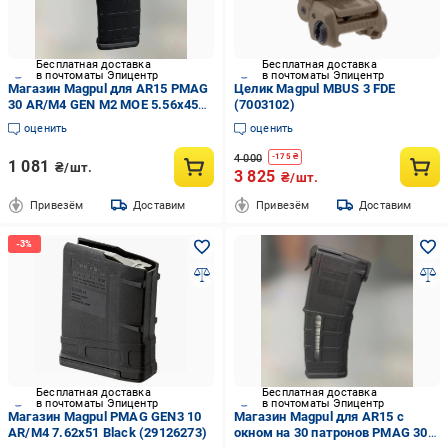
Бесплатная доставка
Бесплатная доставка
в почтоматы Эпицентр
в почтоматы Эпицентр
Магазин Magpul для AR15 PMAG
Целик Magpul MBUS 3 FDE
30 AR/M4 GEN M2 MOE 5.56x45
(7003102)
Черный (MAG571)
оценить
оценить
4 000
-
175
₴
1 081
₴/шт.
3 825
₴/шт.
Привезём
Доставим
Привезём
Доставим
Бесплатная доставка
Бесплатная доставка
в почтоматы Эпицентр
в почтоматы Эпицентр
Магазин Magpul PMAG GEN3 10
Магазин Magpul для AR15 с
AR/M4 7.62x51 Black (29126273)
окном на 30 патронов PMAG 30