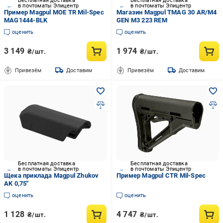
Бесплатная доставка
Бесплатная доставка
в почтоматы Эпицентр
в почтоматы Эпицентр
Пример Magpul MOE TR Mil-Spec
Магазин Magpul TMAG 30 AR/M4
MAG1444-BLK
GEN M3 223 REM
оценить
оценить
3 149
1 974
₴/шт.
₴/шт.
Привезём
Доставим
Привезём
Доставим
Бесплатная доставка
Бесплатная доставка
в почтоматы Эпицентр
в почтоматы Эпицентр
Щека приклада Magpul Zhukov
Пример Magpul CTR Mil-Spec
AK 0,75"
оценить
оценить
1 128
4 747
₴/шт.
₴/шт.