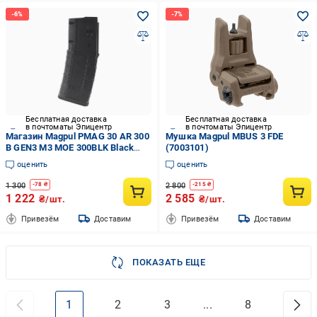
Бесплатная доставка
Бесплатная доставка
в почтоматы Эпицентр
в почтоматы Эпицентр
Магазин Magpul PMAG 30 AR 300
Мушка Magpul MBUS 3 FDE
B GEN3 M3 MOE 300BLK Black
(7003101)
(7001804)
оценить
оценить
1 300
2 800
-
78
₴
-
215
₴
1 222
2 585
₴/шт.
₴/шт.
Привезём
Доставим
Привезём
Доставим
ПОКАЗАТЬ ЕЩЕ
1
2
3
...
8