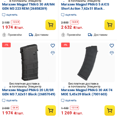
в почтоматы Эпицентр
в почтоматы Эпицентр
Магазин Magpul TMAG 30 AR/M4
Магазин Magpul PMAG 5 AICS
GEN M3 223 REM (26858289)
Short Action 7,62x51 Black
(26858264)
оценить
оценить
2 100
2 800
-
126
₴
-
168
₴
1 974
2 632
₴/шт.
₴/шт.
Привезём
Доставим
Привезём
Доставим
Бесплатная доставка
Бесплатная доставка
в почтоматы Эпицентр
в почтоматы Эпицентр
Магазин Magpul PMAG 20 LR/SR
Магазин Magpul PMAG 30 AK-74
GEN M3 7,62x51 Black (26857049)
MOE 5,45x39 Black (7001603)
оценить
оценить
2 000
1 400
-
26
₴
-
131
₴
1 974
1 269
₴/шт.
₴/шт.