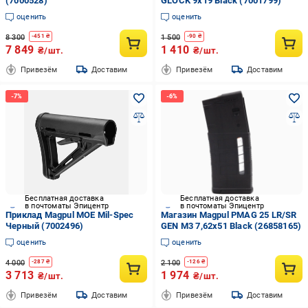
(7000528)
GLOCK 9x19 Black (7001799)
оценить
оценить
8 300
1 500
-
451
₴
-
90
₴
7 849
1 410
₴/шт.
₴/шт.
Привезём
Доставим
Привезём
Доставим
Бесплатная доставка
Бесплатная доставка
в почтоматы Эпицентр
в почтоматы Эпицентр
Приклад Magpul MOE Mil-Spec
Магазин Magpul PMAG 25 LR/SR
Черный (7002496)
GEN M3 7,62x51 Black (26858165)
оценить
оценить
4 000
2 100
-
287
₴
-
126
₴
3 713
1 974
₴/шт.
₴/шт.
Привезём
Доставим
Привезём
Доставим