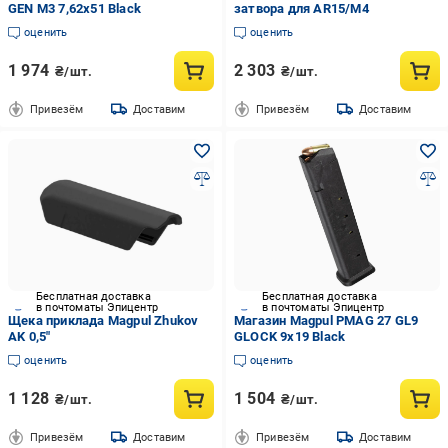
GEN M3 7,62x51 Black
затвора для AR15/M4
оценить
оценить
1 974
2 303
₴/шт.
₴/шт.
Привезём
Доставим
Привезём
Доставим
Бесплатная доставка
Бесплатная доставка
в почтоматы Эпицентр
в почтоматы Эпицентр
Щека приклада Magpul Zhukov
Магазин Magpul PMAG 27 GL9
AK 0,5"
GLOCK 9x19 Black
оценить
оценить
1 128
1 504
₴/шт.
₴/шт.
Привезём
Доставим
Привезём
Доставим