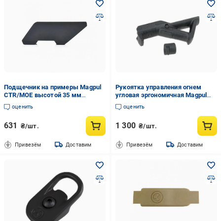
Подщечник на примеры Magpul
Рукоятка управления огнем
CTR/MOE высотой 35 мм
угловая эргономичная Magpul
(101585)
AFG1 (101063)
оценить
оценить
631
1 300
₴/шт.
₴/шт.
Привезём
Доставим
Привезём
Доставим