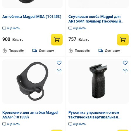
Антоблика Magpul MSA (101453)
Спусковая скоба Magpul для
AR15/M4 полимер Песочный
(101270)
оценить
оценить
900
757
₴/шт.
₴/шт.
Привезём
Доставим
Привезём
Доставим
Крепление для антабки Magpul
Рукоятка управления огнем
ASAP (101339)
тактическая вертикальная
Magpul PTS RVG (101060)
оценить
оценить