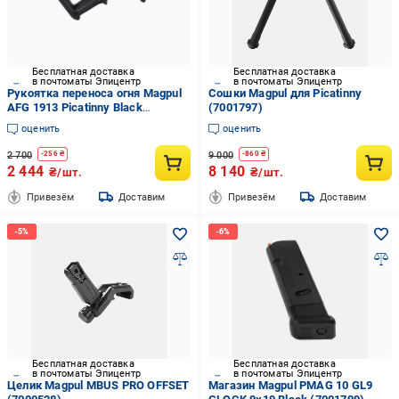
Бесплатная доставка
Бесплатная доставка
в почтоматы Эпицентр
в почтоматы Эпицентр
Рукоятка переноса огня Magpul
Сошки Magpul для Picatinny
AFG 1913 Picatinny Black
(7001797)
(7000509)
оценить
оценить
2 700
9 000
-
256
₴
-
860
₴
2 444
8 140
₴/шт.
₴/шт.
Привезём
Доставим
Привезём
Доставим
Бесплатная доставка
Бесплатная доставка
в почтоматы Эпицентр
в почтоматы Эпицентр
Целик Magpul MBUS PRO OFFSET
Магазин Magpul PMAG 10 GL9