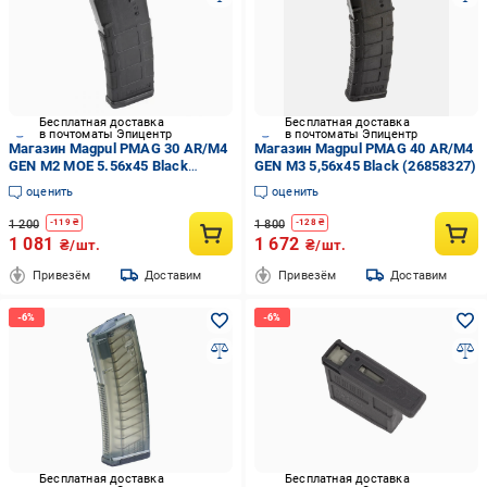
Бесплатная доставка
Бесплатная доставка
в почтоматы Эпицентр
в почтоматы Эпицентр
Магазин Magpul PMAG 30 AR/M4
Магазин Magpul PMAG 40 AR/M4
GEN M2 MOE 5.56x45 Black
GEN M3 5,56x45 Black (26858327)
(29161646)
оценить
оценить
1 200
1 800
-
119
₴
-
128
₴
1 081
1 672
₴/шт.
₴/шт.
Привезём
Доставим
Привезём
Доставим
Бесплатная доставка
Бесплатная доставка