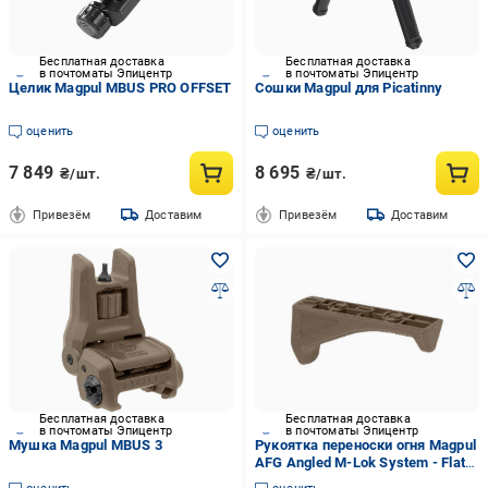
Бесплатная доставка
Бесплатная доставка
в почтоматы Эпицентр
в почтоматы Эпицентр
Целик Magpul MBUS PRO OFFSET
Сошки Magpul для Picatinny
оценить
оценить
7 849
8 695
₴/шт.
₴/шт.
Привезём
Доставим
Привезём
Доставим
Бесплатная доставка
Бесплатная доставка
в почтоматы Эпицентр
в почтоматы Эпицентр
Мушка Magpul MBUS 3
Рукоятка переноски огня Magpul
AFG Angled M-Lok System - Flat
Dark Earth