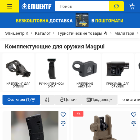
Эпицентр К
Каталог
Туристические товары ⛺
Милитари
Комплектующие для оружия Magpul
КРЕПЛЕНИЯ ДЛЯ
РУЧКИ ПЕРЕНОСА
КРЕПЛЕНИЕ
ПРИКЛАДЫ ДЛЯ
ОПТИКИ
ОГНЯ
АНТАБКИ
ОРУЖИЯ
Фильтры (1)
Цена
Продавец
очистить