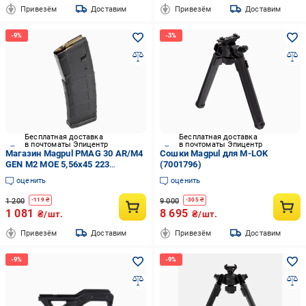
Привезём
Доставим
Привезём
Доставим
Бесплатная доставка
Бесплатная доставка
в почтоматы Эпицентр
в почтоматы Эпицентр
Магазин Magpul PMAG 30 AR/M4
Сошки Magpul для M-LOK
GEN M2 MOE 5,56x45 223
(7001796)
(MAG571-BLK)
оценить
оценить
1 200
9 000
-
119
₴
-
305
₴
1 081
8 695
₴/шт.
₴/шт.
Привезём
Доставим
Привезём
Доставим