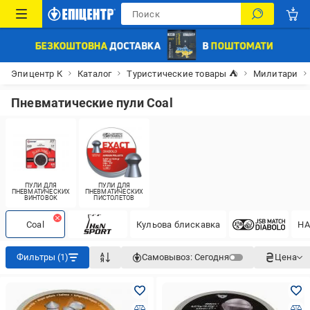
Эпицентр К
Каталог
Туристические товары ⛺
Милитари
Пневматические пули Coal
ПУЛИ ДЛЯ
ПУЛИ ДЛЯ
ПНЕВМАТИЧЕСКИХ
ПНЕВМАТИЧЕСКИХ
ВИНТОВОК
ПИСТОЛЕТОВ
Coal
Кульова блискавка
HA
Фильтры (1)
Самовывоз:
Сегодня
Цена