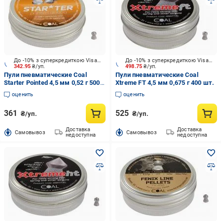
До -10% з суперкредиткою Visa Вигода
До -10% з суперкредиткою Visa Вигода
342.95
₴/уп.
498.75
₴/уп.
Пули пневматические Coal
Пули пневматические Coal
Starter Pointed 4,5 мм 0,52 г 500
Xtreme FT 4,5 мм 0,675 г 400 шт.
шт.
оценить
оценить
361
525
₴/уп.
₴/уп.
Доставка
Доставка
Cамовывоз
Cамовывоз
недоступна
недоступна