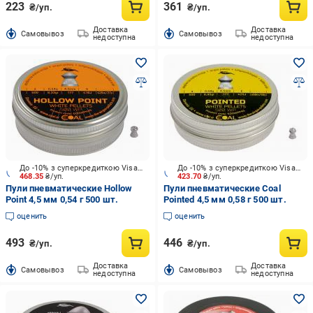
223
361
₴/уп.
₴/уп.
Доставка
Доставка
Cамовывоз
Cамовывоз
недоступна
недоступна
До -10% з суперкредиткою Visa Вигода
До -10% з суперкредиткою Visa Вигода
468.35
₴/уп.
423.70
₴/уп.
Пули пневматические Hollow
Пули пневматические Coal
Point 4,5 мм 0,54 г 500 шт.
Pointed 4,5 мм 0,58 г 500 шт.
оценить
оценить
493
446
₴/уп.
₴/уп.
Доставка
Доставка
Cамовывоз
Cамовывоз
недоступна
недоступна