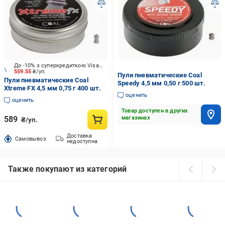
До -10% з суперкредиткою Visa Вигода
559.55
₴/уп.
Пули пневматические Coal
Пули пневматические Coal
Speedy 4,5 мм 0,50 г 500 шт.
Xtreme FX 4,5 мм 0,75 г 400 шт.
оценить
оценить
Товар доступен в других
589
магазинах
₴/уп.
Доставка
Cамовывоз
недоступна
Также покупают из категорий