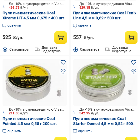
До -10% з суперкредиткою Visa Вигода
До -10% з суперкредиткою Visa Вигода
498.75
₴/уп.
529.15
₴/уп.
Пули пневматические Coal
Пули пневматические Coal Fenix
Xtreme HT 4,5 мм 0,675 г 400 шт.
Line 4,5 мм 0,62 г 500 шт.
оценить
оценить
525
557
₴/уп.
₴/уп.
Доставка
Доставка
Cамовывоз
Cамовывоз
недоступна
недоступна
До -10% з суперкредиткою Visa Вигода
До -10% з суперкредиткою Visa Вигода
211.85
₴/уп.
342.95
₴/уп.
Пули пневматические Coal
Пули пневматические Coal
Pointed 4,5 мм 0,58 г 200 шт.
Starter Domed 4,5 мм 0,52 г 500
шт.
оценить
оценить